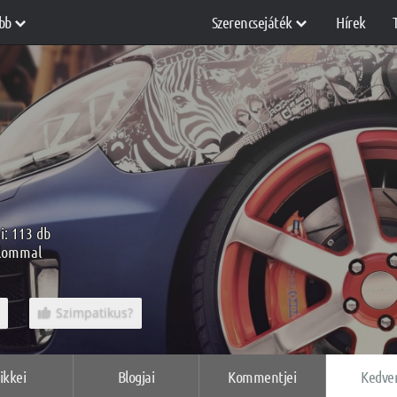
bb
Szerencsejáték
Hírek
i: 113 db
alommal
Szimpatikus?
ikkei
Blogjai
Kommentjei
Kedve