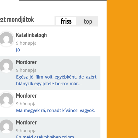
ezt mondjátok
friss
top
Katalinbalogh
9 hónapja
jó
Mordorer
9 hónapja
Egész jó film volt egyébként, de azért
hiányzik egy jóféle horror már...
Mordorer
9 hónapja
Ma megyek rá, rohadt kíváncsi vagyok.
Mordorer
9 hónapja
Én majd csak tévében tolom.