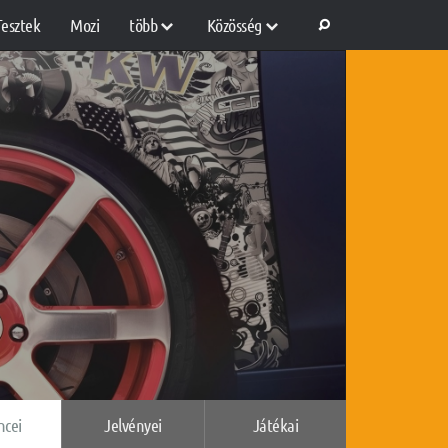
Tesztek
Mozi
több
Közösség
ncei
Jelvényei
Játékai