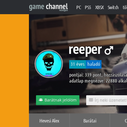
PC
PS5
XBSX
Switch
tö
reeper
31 éves
haladó
pontjai: 339 pont, hozzászólása
adatlap megnézve: 22880 alk
Barátnak jelölöm
Írj neki üzenetet!
Hevesi Alex
Barátai
C