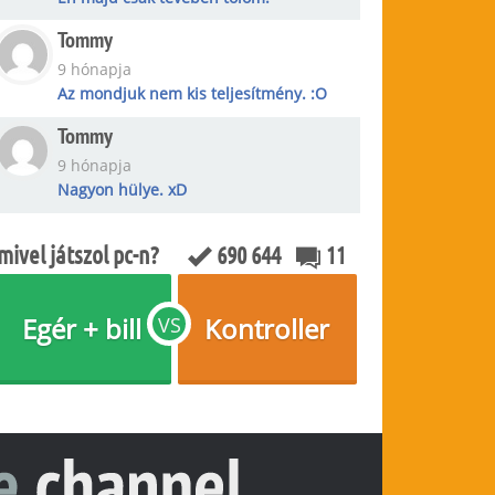
Tommy
9 hónapja
Az mondjuk nem kis teljesítmény. :O
Tommy
9 hónapja
Nagyon hülye. xD
mivel játszol pc-n?
690 644
11
Egér + bill
Kontroller
VS