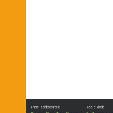
Friss játéktesztek
Top cikkek