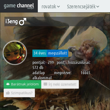
rovatok
Szerencsejáték
i3eng
34 éves
megszállott
pontjai: 299 pont, hozzászólásai:
572 db
adatlap megnézve: 16665
alkalommal
Barátnak jelölöm
Írj neki üzenetet!
Szimpatikus?