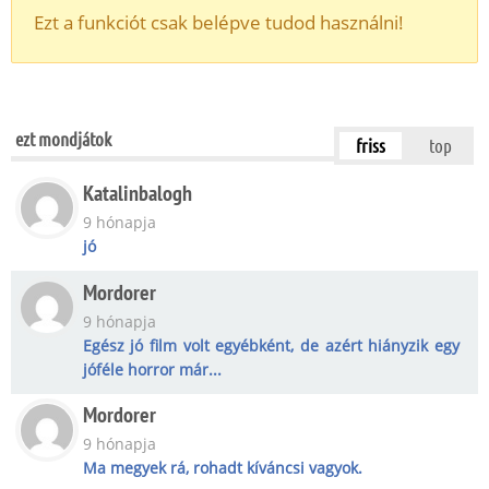
Ezt a funkciót csak belépve tudod használni!
ezt mondjátok
friss
top
Katalinbalogh
9 hónapja
jó
Mordorer
9 hónapja
Egész jó film volt egyébként, de azért hiányzik egy
jóféle horror már...
Mordorer
9 hónapja
Ma megyek rá, rohadt kíváncsi vagyok.