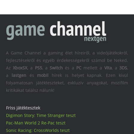
A Game Channel a gaming élet híreiről, a videójátékokról,
fejlesztésekről és egyéb érdekességekről számol be Neked.
Az
XboxSX
, a
PS5
, a
Switch
és a
PC
mellett a
Vita
, a
3DS
,
a
lastgen
és
mobil
hírek is helyet kapnak. Ezen kívül
folyamatosan játékteszteket, exkluzív anyagokat, mozifilm
kritikákat találsz nálunk!
Friss játéktesztek
Digimon Story: Time Stranger teszt
Pac-Man World 2 Re-Pac teszt
Sonic Racing: CrossWorlds teszt