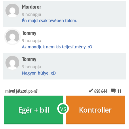
Mordorer
9 hónapja
Én majd csak tévében tolom.
Tommy
9 hónapja
Az mondjuk nem kis teljesítmény. :O
Tommy
9 hónapja
Nagyon hülye. xD
mivel játszol pc-n?
690 644
11
Egér + bill
Kontroller
VS