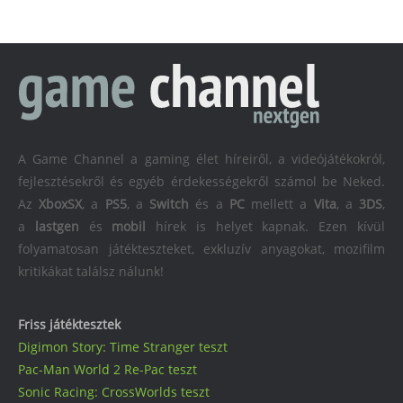
A Game Channel a gaming élet híreiről, a videójátékokról,
fejlesztésekről és egyéb érdekességekről számol be Neked.
Az
XboxSX
, a
PS5
, a
Switch
és a
PC
mellett a
Vita
, a
3DS
,
a
lastgen
és
mobil
hírek is helyet kapnak. Ezen kívül
folyamatosan játékteszteket, exkluzív anyagokat, mozifilm
kritikákat találsz nálunk!
Friss játéktesztek
Digimon Story: Time Stranger teszt
Pac-Man World 2 Re-Pac teszt
Sonic Racing: CrossWorlds teszt