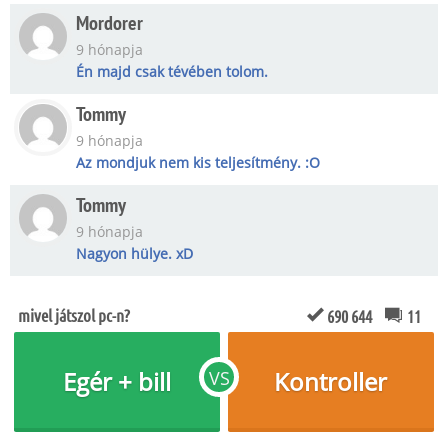
Mordorer
9 hónapja
Én majd csak tévében tolom.
Tommy
9 hónapja
Az mondjuk nem kis teljesítmény. :O
Tommy
9 hónapja
Nagyon hülye. xD
mivel játszol pc-n?
690 644
11
Egér + bill
Kontroller
VS