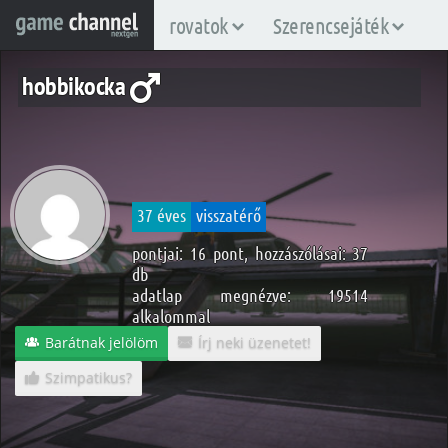
rovatok
Szerencsejáték
hobbikocka
37 éves
visszatérő
pontjai: 16 pont, hozzászólásai: 37
db
adatlap megnézve: 19514
alkalommal
Barátnak jelölöm
Írj neki üzenetet!
Szimpatikus?