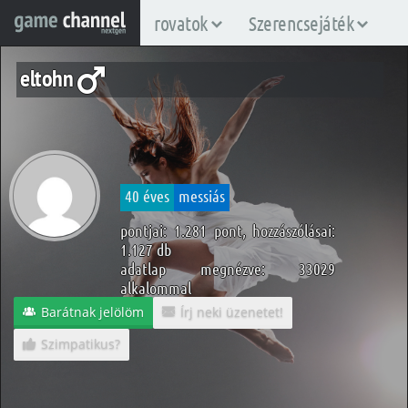
rovatok
Szerencsejáték
eltohn
40 éves
messiás
pontjai: 1.281 pont, hozzászólásai:
1.127 db
adatlap megnézve: 33029
alkalommal
Barátnak jelölöm
Írj neki üzenetet!
Szimpatikus?