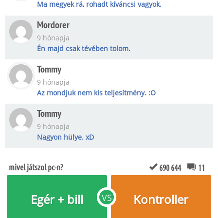
Ma megyek rá, rohadt kíváncsi vagyok.
Mordorer
9 hónapja
Én majd csak tévében tolom.
Tommy
9 hónapja
Az mondjuk nem kis teljesítmény. :O
Tommy
9 hónapja
Nagyon hülye. xD
mivel játszol pc-n?
690 644
11
Egér + bill
Kontroller
VS