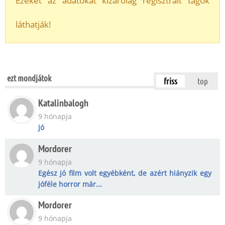
Ezeket az adatokat kizárólag regisztrált tagok
láthatják!
ezt mondjátok
friss
top
Katalinbalogh
9 hónapja
jó
Mordorer
9 hónapja
Egész jó film volt egyébként, de azért hiányzik egy
jóféle horror már...
Mordorer
9 hónapja