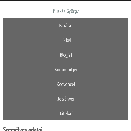
Puskás György
Barátai
Cikkei
Blogjai
Kommentjei
Kedvencei
Jelvényei
Játékai
Személyes adatai