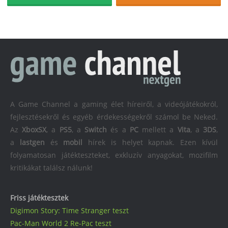
A Game Channel a gaming élet híreiről, a videójátékokról,
fejlesztésekről és egyéb érdekességekről számol be Neked.
Az
XboxSX
, a
PS5
, a
Switch
és a
PC
mellett a
Vita
, a
3DS
,
a
lastgen
és
mobil
hírek is helyet kapnak. Ezen kívül
folyamatosan játékteszteket, exkluzív anyagokat, mozifilm
kritikákat találsz nálunk!
Friss játéktesztek
Digimon Story: Time Stranger teszt
Pac-Man World 2 Re-Pac teszt