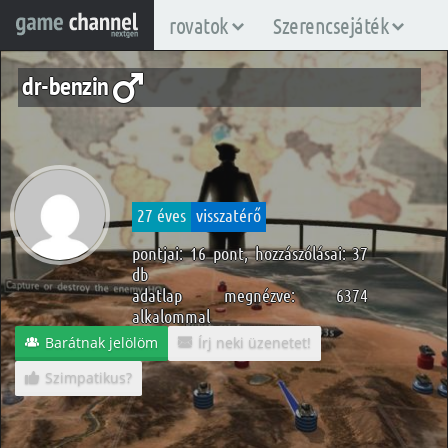
rovatok
Szerencsejáték
dr-benzin
27 éves
visszatérő
pontjai: 16 pont, hozzászólásai: 37
db
adatlap megnézve: 6374
alkalommal
Barátnak jelölöm
Írj neki üzenetet!
Szimpatikus?