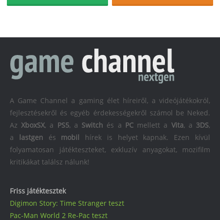
A Game Channel a gaming élet híreiről, a videójátékokról,
fejlesztésekről és egyéb érdekességekről számol be Neked.
Az
XboxSX
, a
PS5
, a
Switch
és a
PC
mellett a
Vita
, a
3DS
,
a
lastgen
és
mobil
hírek is helyet kapnak. Ezen kívül
folyamatosan játékteszteket, exkluzív anyagokat, mozifilm
kritikákat találsz nálunk!
Friss játéktesztek
Digimon Story: Time Stranger teszt
Pac-Man World 2 Re-Pac teszt