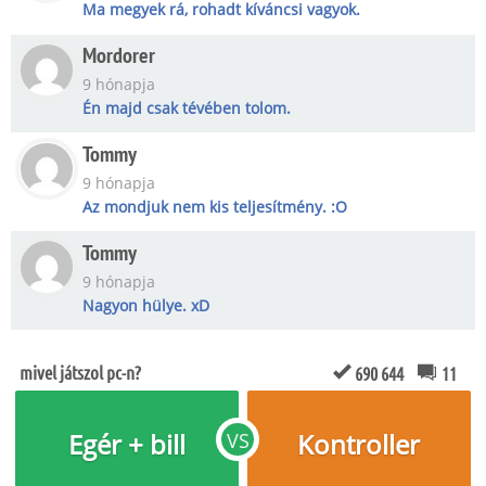
Ma megyek rá, rohadt kíváncsi vagyok.
Mordorer
9 hónapja
Én majd csak tévében tolom.
Tommy
9 hónapja
Az mondjuk nem kis teljesítmény. :O
Tommy
9 hónapja
Nagyon hülye. xD
mivel játszol pc-n?
690 644
11
Egér + bill
Kontroller
VS