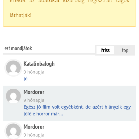
Ezeket az adatokat kizárólag regisztrált tagok
láthatják!
ezt mondjátok
friss
top
Katalinbalogh
9 hónapja
jó
Mordorer
9 hónapja
Egész jó film volt egyébként, de azért hiányzik egy
jóféle horror már...
Mordorer
9 hónapja