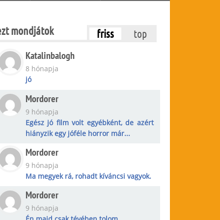
ezt mondjátok
friss
top
Katalinbalogh
8 hónapja
jó
Mordorer
9 hónapja
Egész jó film volt egyébként, de azért
hiányzik egy jóféle horror már...
Mordorer
9 hónapja
Ma megyek rá, rohadt kíváncsi vagyok.
Mordorer
9 hónapja
Én majd csak tévében tolom.