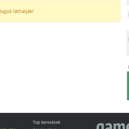
tagok láthatják!
Top keresések