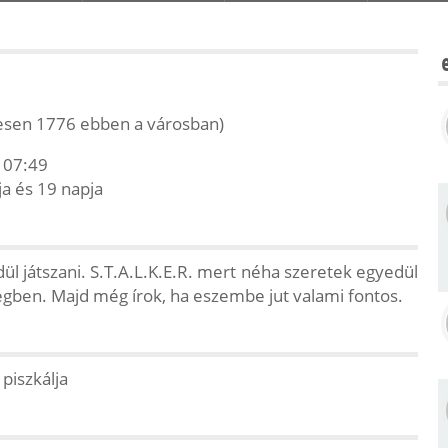
esen 1776 ebben a városban)
 07:49
ja és 19 napja
 játszani. S.T.A.L.K.E.R. mert néha szeretek egyedül
ségben. Majd még írok, ha eszembe jut valami fontos.
piszkálja