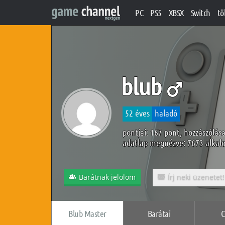
PC
PS5
XBSX
Switch
tö
blub
52 éves
haladó
pontjai: 167 pont, hozzászólása
adatlap megnézve: 7673 alka
Barátnak jelölöm
Írj neki üzenetet!
Blub Master
Barátai
C