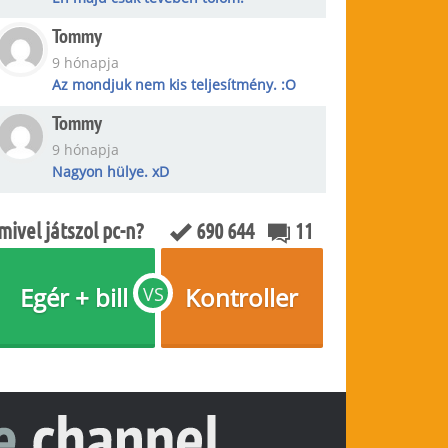
Tommy
9 hónapja
Az mondjuk nem kis teljesítmény. :O
Tommy
9 hónapja
Nagyon hülye. xD
mivel játszol pc-n?
690 644
11
Egér + bill
Kontroller
VS