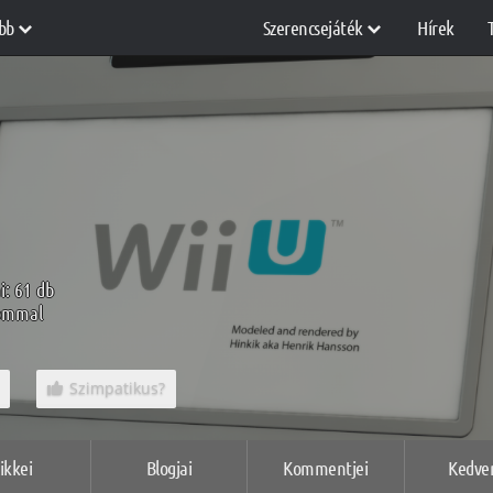
bb
Szerencsejáték
Hírek
i: 61 db
lommal
Szimpatikus?
ikkei
Blogjai
Kommentjei
Kedve