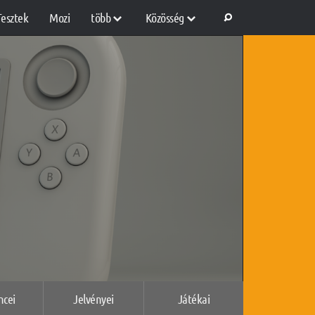
Tesztek
Mozi
több
Közösség
ncei
Jelvényei
Játékai