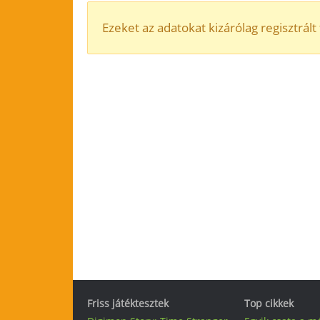
Ezeket az adatokat kizárólag regisztrált 
Friss játéktesztek
Top cikkek