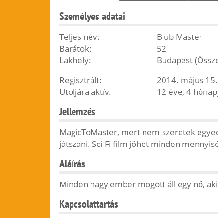
Személyes adatai
Teljes név:
Blub Master
Barátok:
52
Lakhely:
Budapest (Össz
Regisztrált:
2014. május 15.
Utoljára aktív:
12 éve, 4 hónap
Jellemzés
MagicToMaster, mert nem szeretek egyedül
játszani. Sci-Fi film jöhet minden mennyi
Aláírás
Minden nagy ember mögött áll egy nő, aki 
Kapcsolattartás