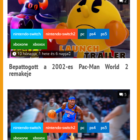
2
nintendo-switch
nintendo-switch2
pc
ps4
ps5
xboxone
xboxsx
10 hónapja, 1 hete és 6 napja
Bepattogott a 2002-es Pac-Man World 2
remakeje
5
nintendo-switch
nintendo-switch2
pc
ps4
ps5
xboxone
xboxsx