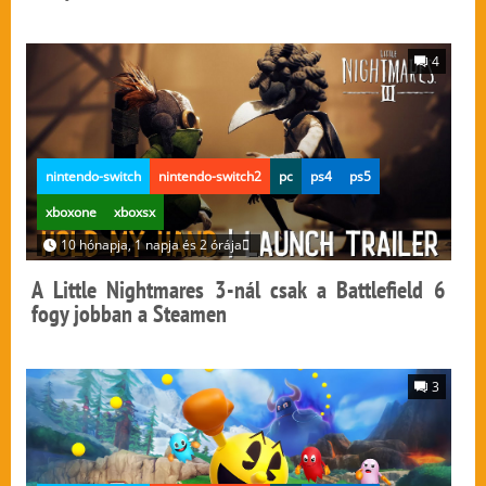
4
nintendo-switch
nintendo-switch2
pc
ps4
ps5
xboxone
xboxsx
10 hónapja, 1 napja és 2 órája
A Little Nightmares 3-nál csak a Battlefield 6
fogy jobban a Steamen
3