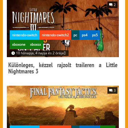
2
nintendo-switch
nintendo-switch2
pc
ps4
ps5
xboxone
xboxsx
10 hónapja, 4 napja és 2 órája
Különleges, kézzel rajzolt traileren a Little
Nightmares 3
3