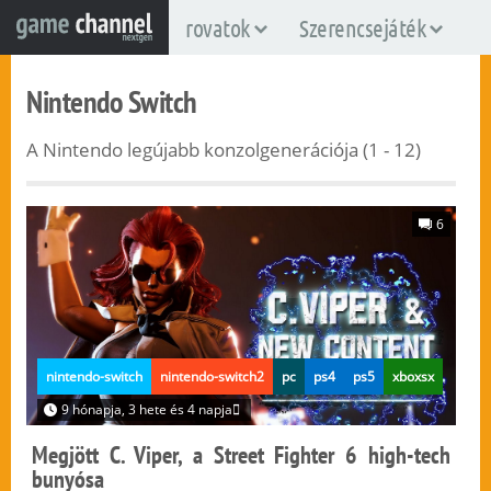
rovatok
Szerencsejáték
Nintendo Switch
A Nintendo legújabb konzolgenerációja (1 - 12)
6
nintendo-switch
nintendo-switch2
pc
ps4
ps5
xboxsx
9 hónapja, 3 hete és 4 napja
Megjött C. Viper, a Street Fighter 6 high-tech
bunyósa