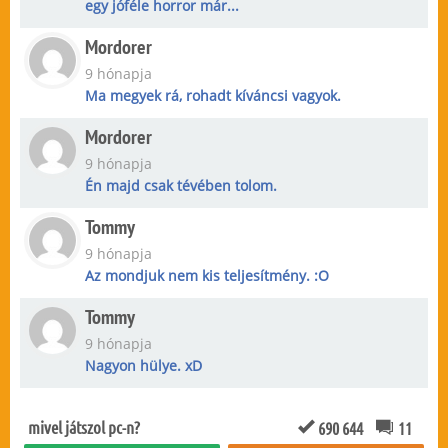
egy jóféle horror már...
Mordorer
9 hónapja
Ma megyek rá, rohadt kíváncsi vagyok.
Mordorer
9 hónapja
Én majd csak tévében tolom.
Tommy
9 hónapja
Az mondjuk nem kis teljesítmény. :O
Tommy
9 hónapja
Nagyon hülye. xD
mivel játszol pc-n?
690 644
11