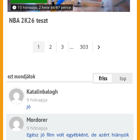
10 hónapja, 2 hete és 47 perce
NBA 2K26 teszt
1
2
3
…
303
ezt mondjátok
friss
top
Katalinbalogh
9 hónapja
jó
Mordorer
9 hónapja
Egész jó film volt egyébként, de azért hiányzik