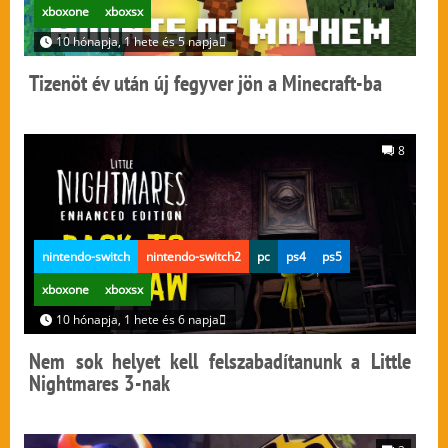
xboxone
xboxsx
10 hónapja, 1 hete és 5 napja
Tizenöt év után új fegyver jön a Minecraft-ba
8
nintendo-switch
nintendo-switch2
pc
ps4
ps5
xboxone
xboxsx
10 hónapja, 1 hete és 6 napja
Nem sok helyet kell felszabadítanunk a Little
Nightmares 3-nak