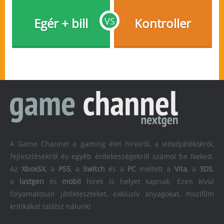
Egér + bill
VS
Kontroller
A Game Channel a gaming élet híreiről, a videójátékokról,
fejlesztésekről és egyéb érdekességekről számol be Neked.
Az
XboxSX
, a
PS5
, a
Switch
és a
PC
mellett a
Vita
, a
3DS
,
a
lastgen
és
mobil
hírek is helyet kapnak. Ezen kívül
folyamatosan játékteszteket, exkluzív anyagokat, mozifilm
kritikákat találsz nálunk!