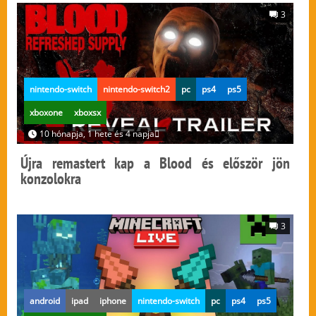
3
nintendo-switch
nintendo-switch2
pc
ps4
ps5
xboxone
xboxsx
10 hónapja, 1 hete és 4 napja
Újra remastert kap a Blood és először jön
konzolokra
3
android
ipad
iphone
nintendo-switch
pc
ps4
ps5