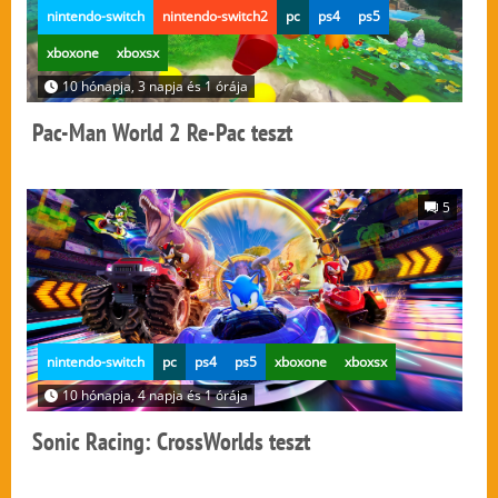
nintendo-switch
nintendo-switch2
pc
ps4
ps5
xboxone
xboxsx
10 hónapja, 3 napja és 1 órája
Pac-Man World 2 Re-Pac teszt
5
nintendo-switch
pc
ps4
ps5
xboxone
xboxsx
10 hónapja, 4 napja és 1 órája
Sonic Racing: CrossWorlds teszt