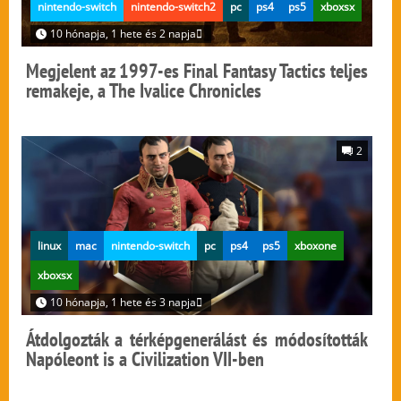
nintendo-switch
nintendo-switch2
pc
ps4
ps5
xboxsx
10 hónapja, 1 hete és 2 napja
Megjelent az 1997-es Final Fantasy Tactics teljes
remakeje, a The Ivalice Chronicles
2
linux
mac
nintendo-switch
pc
ps4
ps5
xboxone
xboxsx
10 hónapja, 1 hete és 3 napja
Átdolgozták a térképgenerálást és módosították
Napóleont is a Civilization VII-ben