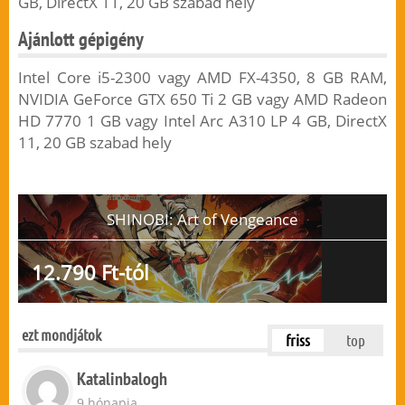
GB, DirectX 11, 20 GB szabad hely
Ajánlott gépigény
Intel Core i5-2300 vagy AMD FX-4350, 8 GB RAM,
NVIDIA GeForce GTX 650 Ti 2 GB vagy AMD Radeon
HD 7770 1 GB vagy Intel Arc A310 LP 4 GB, DirectX
11, 20 GB szabad hely
SHINOBI: Art of Vengeance
12.790 Ft-tól
ezt mondjátok
friss
top
Katalinbalogh
9 hónapja