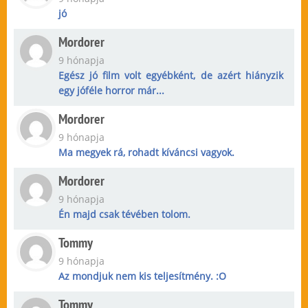
jó
Mordorer
9 hónapja
Egész jó film volt egyébként, de azért hiányzik
egy jóféle horror már...
Mordorer
9 hónapja
Ma megyek rá, rohadt kíváncsi vagyok.
Mordorer
9 hónapja
Én majd csak tévében tolom.
Tommy
9 hónapja
Az mondjuk nem kis teljesítmény. :O
Tommy