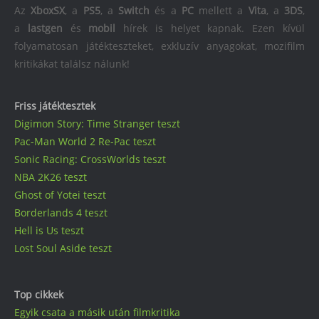
Az
XboxSX
, a
PS5
, a
Switch
és a
PC
mellett a
Vita
, a
3DS
,
a
lastgen
és
mobil
hírek is helyet kapnak. Ezen kívül
folyamatosan játékteszteket, exkluzív anyagokat, mozifilm
kritikákat találsz nálunk!
Friss játéktesztek
Digimon Story: Time Stranger teszt
Pac-Man World 2 Re-Pac teszt
Sonic Racing: CrossWorlds teszt
NBA 2K26 teszt
Ghost of Yotei teszt
Borderlands 4 teszt
Hell is Us teszt
Lost Soul Aside teszt
Top cikkek
Egyik csata a másik után filmkritika