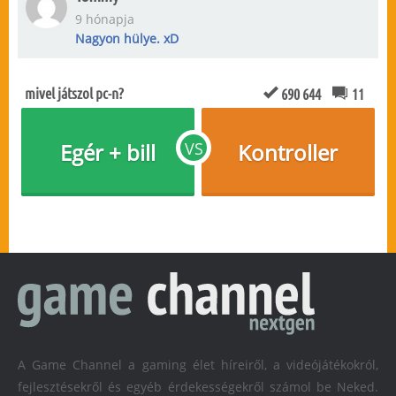
9 hónapja
Nagyon hülye. xD
mivel játszol pc-n?
690 644
11
Egér + bill
VS
Kontroller
A Game Channel a gaming élet híreiről, a videójátékokról,
fejlesztésekről és egyéb érdekességekről számol be Neked.