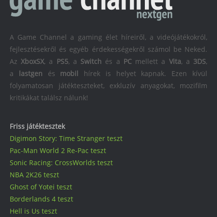
A Game Channel a gaming élet híreiről, a videójátékokról,
fejlesztésekről és egyéb érdekességekről számol be Neked.
Az
XboxSX
, a
PS5
, a
Switch
és a
PC
mellett a
Vita
, a
3DS
,
a
lastgen
és
mobil
hírek is helyet kapnak. Ezen kívül
folyamatosan játékteszteket, exkluzív anyagokat, mozifilm
kritikákat találsz nálunk!
Friss játéktesztek
Digimon Story: Time Stranger teszt
Pac-Man World 2 Re-Pac teszt
Sonic Racing: CrossWorlds teszt
NBA 2K26 teszt
Ghost of Yotei teszt
Borderlands 4 teszt
Hell is Us teszt