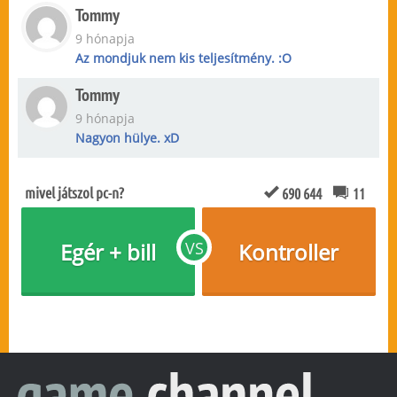
Tommy
9 hónapja
Az mondjuk nem kis teljesítmény. :O
Tommy
9 hónapja
Nagyon hülye. xD
mivel játszol pc-n?
690 644
11
Egér + bill
VS
Kontroller