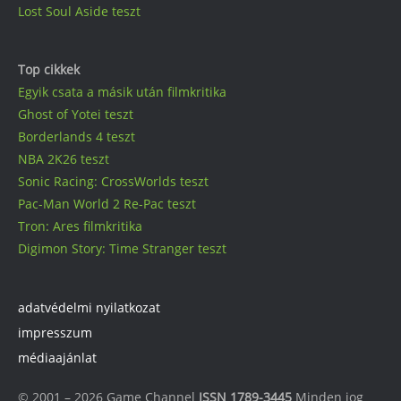
Lost Soul Aside teszt
Top cikkek
Egyik csata a másik után filmkritika
Ghost of Yotei teszt
Borderlands 4 teszt
NBA 2K26 teszt
Sonic Racing: CrossWorlds teszt
Pac-Man World 2 Re-Pac teszt
Tron: Ares filmkritika
Digimon Story: Time Stranger teszt
adatvédelmi nyilatkozat
impresszum
médiaajánlat
© 2001 – 2026 Game Channel
ISSN 1789-3445
Minden jog