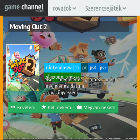
rovatok
Szerencsejáték
Moving Out 2
nintendo-switch
pc
ps4
ps5
xboxone
xboxsx
első megjelenés: nincs még
megjelenési dátum
stílus:
ügyességi
Követem
Kell nekem
Megvan nekem