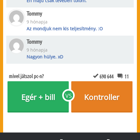
Én majd csak tévében tolom.
Tommy
9 hónapja
Az mondjuk nem kis teljesítmény. :O
Tommy
9 hónapja
Nagyon hülye. xD
mivel játszol pc-n?
690 644
11
Egér + bill
VS
Kontroller