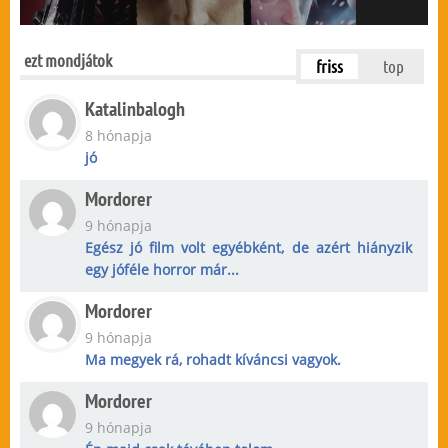
ezt mondjátok
friss
top
Katalinbalogh
8 hónapja
jó
Mordorer
9 hónapja
Egész jó film volt egyébként, de azért hiányzik
egy jóféle horror már...
Mordorer
9 hónapja
Ma megyek rá, rohadt kíváncsi vagyok.
Mordorer
9 hónapja