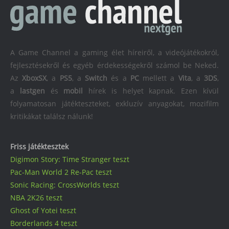
A Game Channel a gaming élet híreiről, a videójátékokról,
fejlesztésekről és egyéb érdekességekről számol be Neked.
Az
XboxSX
, a
PS5
, a
Switch
és a
PC
mellett a
Vita
, a
3DS
,
a
lastgen
és
mobil
hírek is helyet kapnak. Ezen kívül
folyamatosan játékteszteket, exkluzív anyagokat, mozifilm
kritikákat találsz nálunk!
Friss játéktesztek
Digimon Story: Time Stranger teszt
Pac-Man World 2 Re-Pac teszt
Sonic Racing: CrossWorlds teszt
NBA 2K26 teszt
Ghost of Yotei teszt
Borderlands 4 teszt