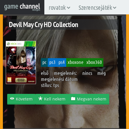
rovatok
Szerencsejáték
Devil May Cry HD Collection
pc
ps3
ps4
xboxone
xbox360
első megjelenés: nincs még
megjelenési dátum
stílus:
tps
Követem
Kell nekem
Megvan nekem