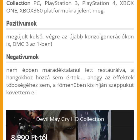
Collection
PC, PlayStation 3, PlayStation 4, XBOX
ONE, XBOX360 platformokra jelent meg.
Pozitívumok
megújult külső, végre az újabb konzolgenerációkon
is, DMC 3 az 1-ben!
Negatívumok
nem éppen maradéktalanul lett restaurálva, a
hangokhoz hozzá sem értek…, ahogy az effektek
többségéhez sem, a főmenüben kis híján szeppukut
követtem el
Devil May Cry HD Collection
8.900 Ft-tól