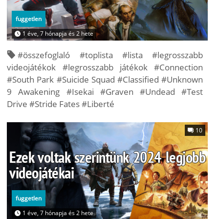
fuggetlen
1 éve, 7 hónapja és 2 hete
#összefoglaló #toplista #lista #legrosszabb
videojátékok #legrosszabb játékok #Connection
#South Park #Suicide Squad #Classified #Unknown
9 Awakening #Isekai #Graven #Undead #Test
Drive #Stride Fates #Liberté
10
Ezek voltak szerintünk 2024 legjobb
videojátékai
fuggetlen
1 éve, 7 hónapja és 2 hete