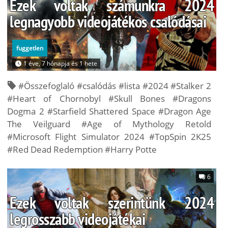
Ezek voltak számunkra 2024
legnagyobb videojátékos csalódásai
fuggetlen
1 éve, 7 hónapja és 1 hete
#Összefoglaló #csalódás #lista #2024 #Stalker 2
#Heart of Chornobyl #Skull Bones #Dragons
Dogma 2 #Starfield Shattered Space #Dragon Age
The Veilguard #Age of Mythology Retold
#Microsoft Flight Simulator 2024 #TopSpin 2K25
#Red Dead Redemption #Harry Potte
6
Ezek voltak szerintünk 2024
legrosszabb videojátékai