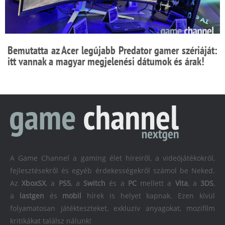
Bemutatta az Acer legújabb Predator gamer szériáját:
itt vannak a magyar megjelenési dátumok és árak!
A Game Channel a gaming élet híreiről, a videójátékokról,
fejlesztésekről és egyéb érdekességekről számol be Neked.
Az
XboxSX
, a
PS5
, a
Switch
és a
PC
mellett a
Vita
, a
3DS
,
a
lastgen
és
mobil
hírek is helyet kapnak. Ezen kívül
folyamatosan játékteszteket, exkluzív anyagokat, mozifilm
kritikákat találsz nálunk!