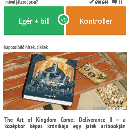
mivel játszol pc-n?
690 644
11
Egér + bill
VS
Kontroller
kapcsolódó hírek, cikkek
The Art of Kingdom Come: Deliverance II – a
középkor képes krónikája egy jaték artbookján