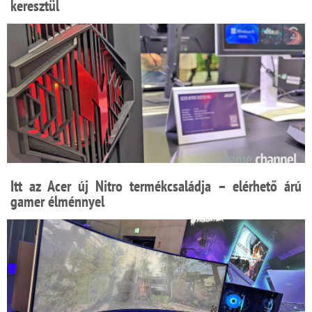
keresztül
Itt az Acer új Nitro termékcsaládja – elérhető árú
gamer élménnyel