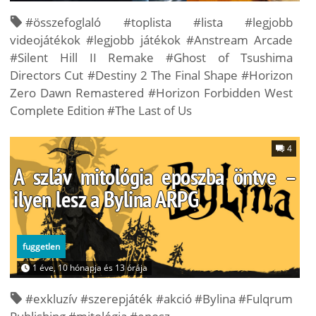
#összefoglaló #toplista #lista #legjobb
videojátékok #legjobb játékok #Anstream Arcade
#Silent Hill II Remake #Ghost of Tsushima
Directors Cut #Destiny 2 The Final Shape #Horizon
Zero Dawn Remastered #Horizon Forbidden West
Complete Edition #The Last of Us
4
A szláv mitológia eposzba öntve –
ilyen lesz a Bylina ARPG
fuggetlen
1 éve, 10 hónapja és 13 órája
#exkluzív #szerepjáték #akció #Bylina #Fulqrum