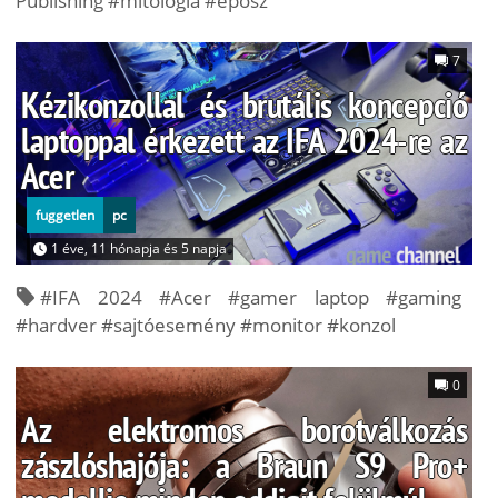
Publishing #mitológia #eposz
7
Kézikonzollal és brutális koncepció
laptoppal érkezett az IFA 2024-re az
Acer
fuggetlen
pc
1 éve, 11 hónapja és 5 napja
#IFA 2024 #Acer #gamer laptop #gaming
#hardver #sajtóesemény #monitor #konzol
0
Az elektromos borotválkozás
zászlóshajója: a Braun S9 Pro+