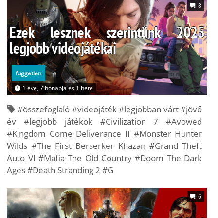
8
Ezek lesznek szerintünk 2025
legjobb videojátékai
fuggetlen
1 éve, 7 hónapja és 1 hete
#összefoglaló #videojáték #legjobban várt #jövő
év #legjobb játékok #Civilization 7 #Avowed
#Kingdom Come Deliverance II #Monster Hunter
Wilds #The First Berserker Khazan #Grand Theft
Auto VI #Mafia The Old Country #Doom The Dark
Ages #Death Stranding 2 #G
6