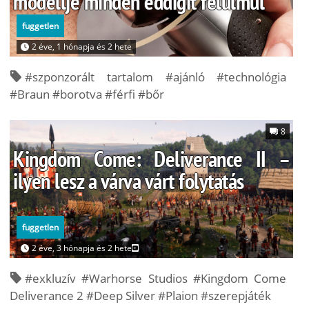
modellje minden eddigit felülmúl
fuggetlen
2 éve, 1 hónapja és 2 hete
#szponzorált tartalom #ajánló #technológia
#Braun #borotva #férfi #bőr
8
Kingdom Come: Deliverance II –
ilyen lesz a várva várt folytatás
fuggetlen
2 éve, 3 hónapja és 2 hete
#exkluzív #Warhorse Studios #Kingdom Come
Deliverance 2 #Deep Silver #Plaion #szerepjáték