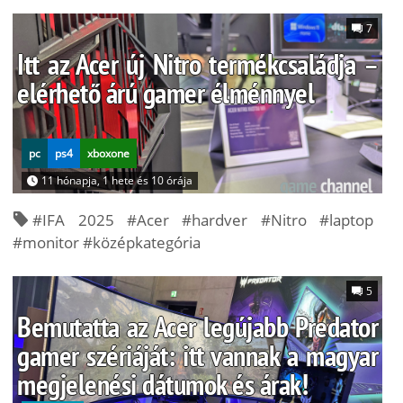
7
Itt az Acer új Nitro termékcsaládja –
elérhető árú gamer élménnyel
pc
ps4
xboxone
11 hónapja, 1 hete és 10 órája
#IFA 2025 #Acer #hardver #Nitro #laptop
#monitor #középkategória
5
Bemutatta az Acer legújabb Predator
gamer szériáját: itt vannak a magyar
megjelenési dátumok és árak!