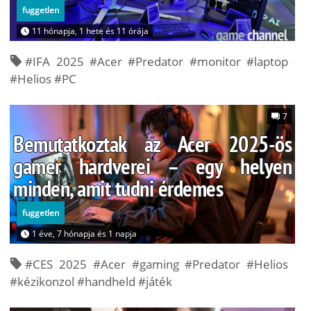
fuggetlen
11 hónapja, 1 hete és 11 órája
#IFA 2025 #Acer #Predator #monitor #laptop
#Helios #PC
7
Bemutatkoztak az Acer 2025-ös
gamer hardverei – egy helyen
minden, amit tudni érdemes
fuggetlen
1 éve, 7 hónapja és 1 napja
#CES 2025 #Acer #gaming #Predator #Helios
#kézikonzol #handheld #játék