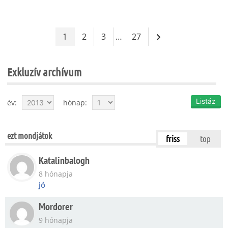
1
2
3
…
27
Exkluzív archívum
év:
hónap:
ezt mondjátok
friss
top
Katalinbalogh
8 hónapja
jó
Mordorer
9 hónapja