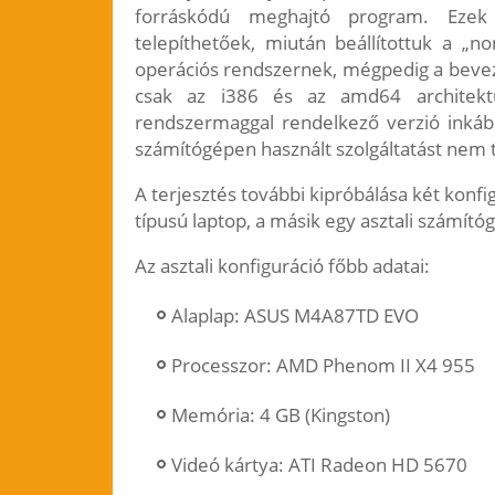
forráskódú meghajtó program. Ezek 
telepíthetőek, miután beállítottuk a „n
operációs rendszernek, mégpedig a bevez
csak az i386 és az amd64 architektú
rendszermaggal rendelkező verzió inkább
számítógépen használt szolgáltatást nem
A terjesztés további kipróbálása két konf
típusú laptop, a másik egy asztali számító
Az asztali konfiguráció főbb adatai:
Alaplap: ASUS M4A87TD EVO
Processzor: AMD Phenom II X4 955
Memória: 4 GB (Kingston)
Videó kártya: ATI Radeon HD 5670