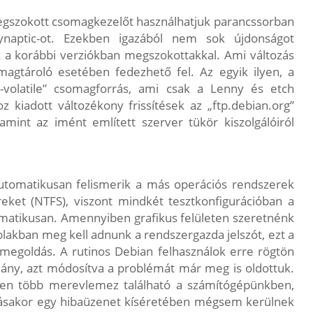
egszokott csomagkezelőt használhatjuk parancssorban
Synaptic-ot. Ezekben igazából nem sok újdonságot
 a korábbi verziókban megszokottakkal. Ami változás
agtároló esetében fedezhető fel. Az egyik ilyen, a
an-volatile” csomagforrás, ami csak a Lenny és etch
 kiadott változékony frissítések az „ftp.debian.org”
amint az imént említett szerver tükör kiszolgálóiról
utomatikusan felismerik a más operációs rendszerek
reket (NTFS), viszont mindkét tesztkonfigurációban a
omatikusan. Amennyiben grafikus felületen szeretnénk
ablakban meg kell adnunk a rendszergazda jelszót, ezt a
egoldás. A rutinos Debian felhasználok erre rögtön
omány, azt módosítva a problémát már meg is oldottuk.
en több merevlemez található a számítógépünkben,
ításakor egy hibaüzenet kíséretében mégsem kerülnek