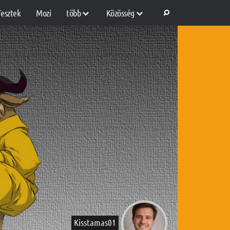
Tesztek
Mozi
több
Közösség
Kisstamas01