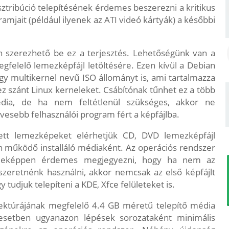
ztribúció telepítésének érdemes beszerezni a kritikus
mjait (például ilyenek az ATI videó kártyák) a későbbi
 szerezhető be ez a terjesztés. Lehetőségünk van a
gfelelő lemezképfájl letöltésére. Ezen kívül a Debian
gy multikernel nevű ISO állományt is, ami tartalmazza
z szánt Linux kerneleket. Csábítónak tűnhet ez a több
édia, de ha nem feltétlenül szükséges, akkor ne
evesebb felhasználói program fért a képfájlba.
ített lemezképeket elérhetjük CD, DVD lemezképfájl
n működő installáló médiaként. Az operációs rendszer
nféleképpen érdemes megjegyezni, hogy ha nem az
zeretnénk használni, akkor nemcsak az első képfájlt
y tudjuk telepíteni a KDE, Xfce felületeket is.
itektúrájának megfelelő 4.4 GB méretű telepítő média
t esetben ugyanazon lépések sorozataként minimális