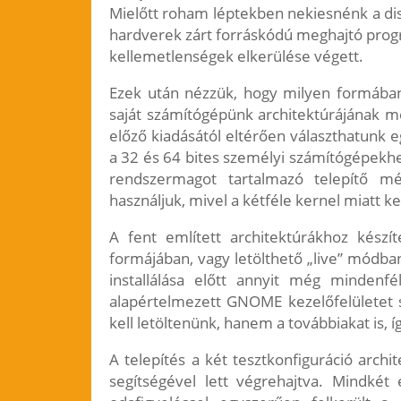
Mielőtt roham léptekben nekiesnénk a dis
hardverek zárt forráskódú meghajtó progra
kellemetlenségek elkerülése végett.
Ezek után nézzük, hogy milyen formában
saját számítógépünk architektúrájának me
előző kiadásától eltérően választhatunk e
a 32 és 64 bites személyi számítógépekhe
rendszermagot tartalmazó telepítő m
használjuk, mivel a kétféle kernel miatt k
A fent említett architektúrákhoz kész
formájában, vagy letölthető „live” módba
installálása előtt annyit még minde
alapértelmezett GNOME kezelőfelületet s
kell letöltenünk, hanem a továbbiakat is, íg
A telepítés a két tesztkonfiguráció arch
segítségével lett végrehajtva. Mindké