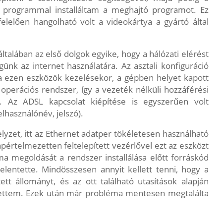
tő programmal installáltam a meghajtó programot. Ez
lelően hangolható volt a videokártya a gyártó által
általában az első dolgok egyike, hogy a hálózati elérést
günk az internet használatára. Az asztali konfiguráció
 ezen eszközök kezelésekor, a gépben helyet kapott
z operációs rendszer, így a vezeték nélküli hozzáférési
. Az ADSL kapcsolat kiépítése is egyszerűen volt
lhasználónév, jelszó).
elyzet, itt az Ethernet adatper tökéletesen használható
értelmezetten feltelepített vezérlővel ezt az eszközt
a megoldását a rendszer installálása előtt forráskód
lentette. Mindösszesen annyit kellett tenni, hogy a
tt állományt, és az ott található utasítások alapján
ítettem. Ezek után már probléma mentesen megtalálta