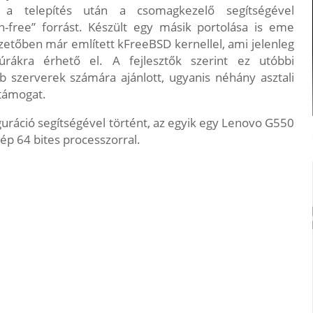
a telepítés után a csomagkezelő segítségével
on-free” forrást. Készült egy másik portolása is eme
etőben már említett kFreeBSD kernellel, ami jelenleg
rákra érhető el. A fejlesztők szerint ez utóbbi
 szerverek számára ajánlott, ugyanis néhány asztali
 támogat.
iguráció segítségével történt, az egyik egy Lenovo G550
gép 64 bites processzorral.