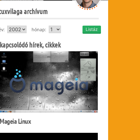
tuxvilaga archívum
év:
hónap:
kapcsolódó hírek, cikkek
Mageia Linux