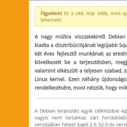
Figyelem!
Ez a cikk már több, mint eg
lehetnek!
A nagy múltra visszatekintő Debian
kiadta a disztribúciójának legújabb Squ
két éves fejlesztő munkának az ered
következett be a terjesztésben, me
valamint elkészült a teljesen szabad,
Linux kernel. Ezen néhány újdonságon 
rendelkezésére, most nézzük, hogy mik
A Debian terjesztés egyik célkitűzése egy
vagyis nem tartalmaz zárt forráskód
verziójában helyet kapó 2.6.32.5-ös verzi