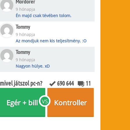
Mordorer
9 hónapja
Én majd csak tévében tolom.
Tommy
9 hónapja
Az mondjuk nem kis teljesítmény. :O
Tommy
9 hónapja
Nagyon hülye. xD
mivel játszol pc-n?
690 644
11
Egér + bill
VS
Kontroller