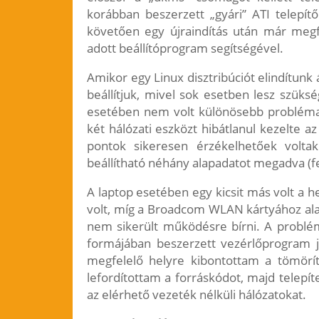
korábban beszerzett „gyári” ATI telepí
követően egy újraindítás után már megfe
adott beállítóprogram segítségével.
Amikor egy Linux disztribúciót elindítunk 
beállítjuk, mivel sok esetben lesz szüksé
esetében nem volt különösebb probléma
két hálózati eszközt hibátlanul kezelte a
pontok sikeresen érzékelhetőek voltak
beállítható néhány alapadatot megadva (fe
A laptop esetében egy kicsit más volt a h
volt, míg a Broadcom WLAN kártyához alap
nem sikerült működésre bírni. A problém
formájában beszerzett vezérlőprogram je
megfelelő helyre kibontottam a tömöríte
lefordítottam a forráskódot, majd telep
az elérhető vezeték nélküli hálózatokat.