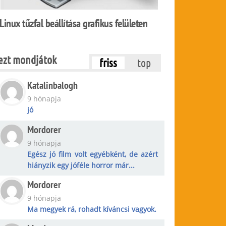
Linux tűzfal beállítása grafikus felületen
ezt mondjátok
friss
top
Katalinbalogh
9 hónapja
jó
Mordorer
9 hónapja
Egész jó film volt egyébként, de azért
hiányzik egy jóféle horror már...
Mordorer
9 hónapja
Ma megyek rá, rohadt kíváncsi vagyok.