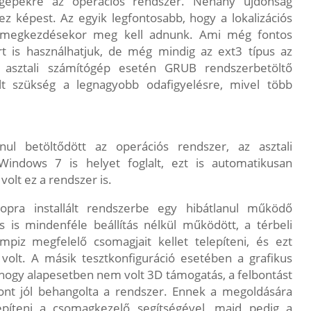
a gépekre az operációs rendszer. Néhány újdonság
ez képest. Az egyik legfontosabb, hogy a lokalizációs
ek megkezdésekor meg kell adnunk. Ami még fontos
rt is használhatjuk, de még mindig az ext3 típus az
z asztali számítógép esetén GRUB rendszerbetöltő
olt szükség a legnagyobb odafigyelésre, mivel több
nul betöltődött az operációs rendszer, az asztali
ndows 7 is helyet foglalt, ezt is automatikusan
volt ez a rendszer is.
opra installált rendszerbe egy hibátlanul működő
s is mindenféle beállítás nélkül működött, a térbeli
piz megfelelő csomagjait kellet telepíteni, és ezt
volt. A másik tesztkonfiguráció esetében a grafikus
hogy alapesetben nem volt 3D támogatás, a felbontást
szont jól behangolta a rendszer. Ennek a megoldására
epíteni a csomagkezelő segítségével, majd pedig a