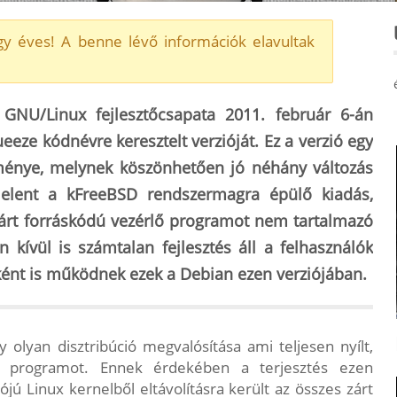
y éves! A benne lévő információk elavultak
 GNU/Linux fejlesztőcsapata 2011. február 6-án
eeze kódnévre keresztelt verzióját. Ez a verzió egy
ménye, melynek köszönhetően jó néhány változás
gjelent a kFreeBSD rendszermagra épülő kiadás,
 zárt forráskódú vezérlő programot nem tartalmazó
kívül is számtalan fejlesztés áll a felhasználók
ént is működnek ezek a Debian ezen verziójában.
 olyan disztribúció megvalósítása ami teljesen nyílt,
ú programot. Ennek érdekében a terjesztés ezen
ójú Linux kernelből eltávolításra került az összes zárt