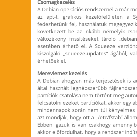
Csomagkezelés
A Debian operációs rendszernél a már m
az apt-t, grafikus kezelőfelületen a 
fedezhetünk fel, használatuk megegyezik
következett be az inkább némelyik csom
változékony frissítéseket tároló „debi
esetében érhető el. A Squeeze verzióhoz
kiszolgáló „squeeze-updates” ágából, val
érhetőek el.
Merevlemez kezelés
A Debian ahogyan más terjesztések is a
által használt legnépszerűbb fájlrendsze
partíciók csatolása nem történt meg aut
felcsatolni ezeket partíciókat, akkor egy 
mindennapok során nem túl kényelmes m
azt mondják, hogy ott a „/etc/fstab” áll
Ebben igazuk is van csakhogy amennyib
akkor előfordulhat, hogy a rendszer ind