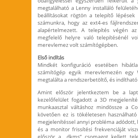
odafigyeléssel egyszerűen felkerült 
megtalálható a Lenny installáló felületéh
beállításokat rögtön a telepítő lépés
számunkra, hogy az ext4-es fájlrendsze
alapértelmezett. A telepítés végén a
megfelelő helyre való telepítésénél v
merevlemez volt számítógépben.
Első indítás
Mindkét konfiguráció esetében hibátla
számítógép egyik merevlemezén egy Wi
megtalálta a rendszerbetöltő, és indítható 
Amint először jelentkeztem be a lapt
kezelőfelület fogadott a 3D megjeleníté
munkaasztal váltáshoz mindössze a Com
követően ez is tökéletesen használható 
megjelenítéssel annyi probléma adódott, 
és a monitor frissítési frekvenciáját vi
először a „dkms” csomagot kellett tel