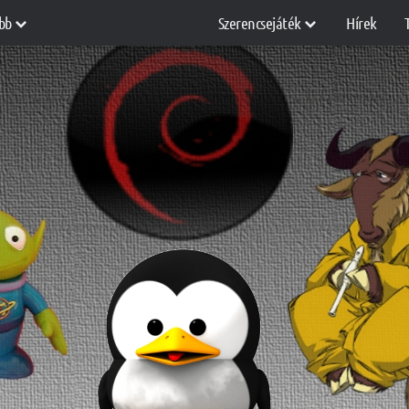
bb
Szerencsejáték
Hírek