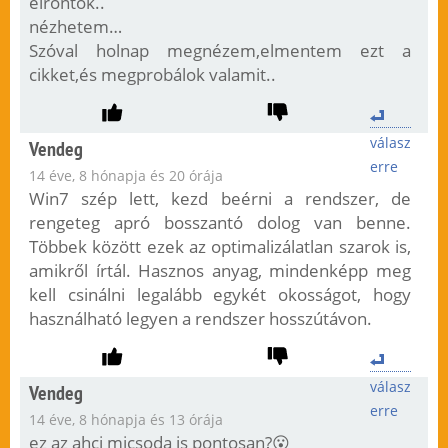
elrontok..
nézhetem…
Szóval holnap megnézem,elmentem ezt a
cikket,és megprobálok valamit..
válasz
Vendeg
erre
14 éve, 8 hónapja és 20 órája
Win7 szép lett, kezd beérni a rendszer, de
rengeteg apró bosszantó dolog van benne.
Többek között ezek az optimalizálatlan szarok is,
amikről írtál. Hasznos anyag, mindenképp meg
kell csinálni legalább egykét okosságot, hogy
használható legyen a rendszer hosszútávon.
válasz
Vendeg
erre
14 éve, 8 hónapja és 13 órája
ez az ahci micsoda is pontosan?😮