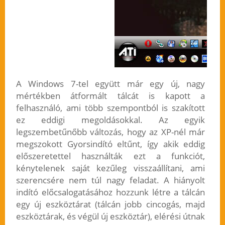
A Windows 7-tel együtt már egy új, nagy
mértékben átformált tálcát is kapott a
felhasználó, ami több szempontból is szakított
ez eddigi megoldásokkal. Az egyik
legszembetűnőbb változás, hogy az XP-nél már
megszokott Gyorsindító eltűnt, így akik eddig
előszeretettel használták ezt a funkciót,
kénytelenek saját kezűleg visszaállítani, ami
szerencsére nem túl nagy feladat. A hiányolt
indító előcsalogatásához hozzunk létre a tálcán
egy új eszköztárat (tálcán jobb cincogás, majd
eszköztárak, és végül új eszköztár), elérési útnak