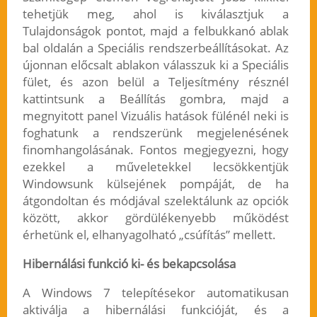
tehetjük meg, ahol is kiválasztjuk a
Tulajdonságok pontot, majd a felbukkanó ablak
bal oldalán a Speciális rendszerbeállításokat. Az
újonnan előcsalt ablakon válasszuk ki a Speciális
fület, és azon belül a Teljesítmény résznél
kattintsunk a Beállítás gombra, majd a
megnyitott panel Vizuális hatások fülénél neki is
foghatunk a rendszerünk megjelenésének
finomhangolásának. Fontos megjegyezni, hogy
ezekkel a műveletekkel lecsökkentjük
Windowsunk külsejének pompáját, de ha
átgondoltan és módjával szelektálunk az opciók
között, akkor gördülékenyebb működést
érhetünk el, elhanyagolható „csúfítás” mellett.
Hibernálási funkció ki- és bekapcsolása
A Windows 7 telepítésekor automatikusan
aktiválja a hibernálási funkcióját, és a