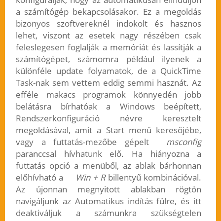
a számítógép bekapcsolásakor. Ez a megoldás
bizonyos szoftvereknél indokolt és hasznos
lehet, viszont az esetek nagy részében csak
feleslegesen foglalják a memóriát és lassítják a
számítógépet, számomra például ilyenek a
különféle update folyamatok, de a QuickTime
Task-nak sem vettem eddig semmi hasznát. Az
efféle makacs programok könnyedén jobb
belátásra bírhatóak a Windows beépített,
Rendszerkonfiguráció névre keresztelt
megoldásával, amit a Start menü keresőjébe,
vagy a futtatás-mezőbe gépelt
msconfig
paranccsal hívhatunk elő. Ha hiányozna a
futtatás opció a menüből, az ablak bárhonnan
előhívható a
Win + R
billentyű kombinációval.
Az újonnan megnyitott ablakban rögtön
navigáljunk az Automatikus indítás fülre, és itt
deaktiváljuk a számunkra szükségtelen