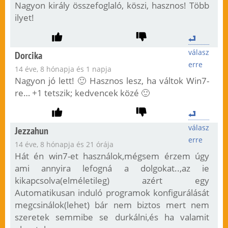
Nagyon király összefoglaló, köszi, hasznos! Több
ilyet!
válasz
Dorcika
erre
14 éve, 8 hónapja és 1 napja
Nagyon jó lett! 🙂 Hasznos lesz, ha váltok Win7-
re… +1 tetszik; kedvencek közé 🙂
válasz
Jezzahun
erre
14 éve, 8 hónapja és 21 órája
Hát én win7-et használok,mégsem érzem úgy
ami annyira lefogná a dolgokat..,az ie
kikapcsolva(elméletileg) azért egy
Automatikusan induló programok konfigurálását
megcsinálok(lehet) bár nem biztos mert nem
szeretek semmibe se durkálni,és ha valamit