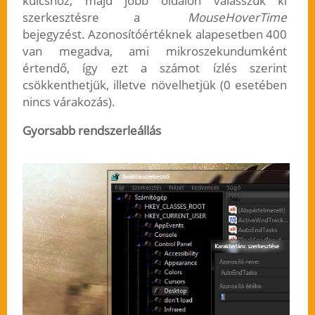
kulcshoz, majd jobb oldalon válasszuk ki
szerkesztésre a
MouseHoverTime
bejegyzést. Azonosítóértéknek alapesetben 400
van megadva, ami mikroszekundumként
értendő, így ezt a számot ízlés szerint
csökkenthetjük, illetve növelhetjük (0 esetében
nincs várakozás).
Gyorsabb rendszerleállás