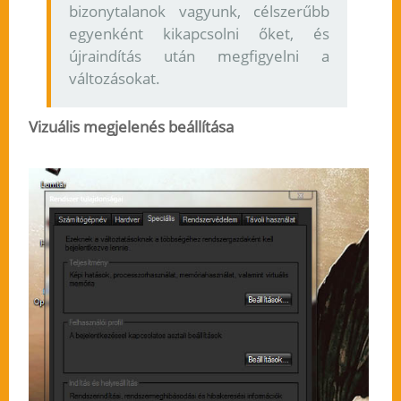
bizonytalanok vagyunk, célszerűbb
egyenként kikapcsolni őket, és
újraindítás után megfigyelni a
változásokat.
Vizuális megjelenés beállítása