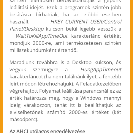
szintén jelentősen befolyásolhatják a gépünk
leállítási idejét. Ezek a programok szintén jobb
belátásra bírhatóak, ha az előbbi esetben
használt
HKEY_CURRENT_USER/Control
Panel/Desktop
kulcson belül lejjebb vesszük a
WaitToKillAppTimeOut
karakterlánc értékét
mondjuk 2000-re, ami természetesen szintén
milliszekundumként értendő.
Maradjunk továbbra is a Desktop kulcson, és
vegyük szemügyre a
HungAppTimeout
karakterláncot (ha nem találnánk ilyet, a fentebb
leírt módon létrehozhatjuk). A Feladatkezelőben
végrehajtott Folyamat leállítása parancsnál ez az
érték határozza meg, hogy a Windows mennyi
ideig várakozzon, tehát itt is beállíthatjuk az
elviselhetőnek számító 2000-es értéket (két
másodperc).
Az AHCI utólagos engedélyezése