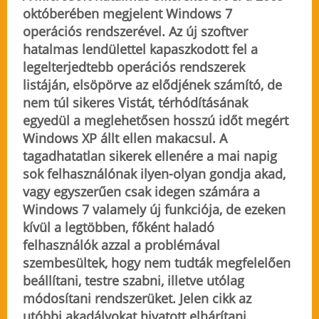
októberében megjelent Windows 7
operációs rendszerével. Az új szoftver
hatalmas lendülettel kapaszkodott fel a
legelterjedtebb operációs rendszerek
listáján, elsöpörve az elődjének számító, de
nem túl sikeres Vistát, térhódításának
egyedül a meglehetősen hosszú időt megért
Windows XP állt ellen makacsul. A
tagadhatatlan sikerek ellenére a mai napig
sok felhasználónak ilyen-olyan gondja akad,
vagy egyszerűen csak idegen számára a
Windows 7 valamely új funkciója, de ezeken
kívül a legtöbben, főként haladó
felhasználók azzal a problémával
szembesültek, hogy nem tudták megfelelően
beállítani, testre szabni, illetve utólag
módosítani rendszerüket. Jelen cikk az
utóbbi akadályokat hivatott elhárítani,