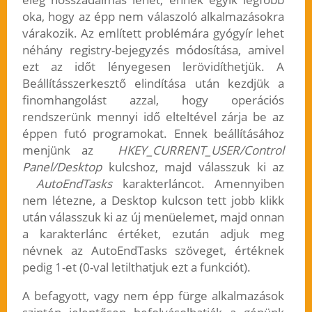
oka, hogy az épp nem válaszoló alkalmazásokra
várakozik. Az említett problémára gyógyír lehet
néhány registry-bejegyzés módosítása, amivel
ezt az időt lényegesen lerövidíthetjük. A
Beállításszerkesztő elindítása után kezdjük a
finomhangolást azzal, hogy operációs
rendszerünk mennyi idő elteltével zárja be az
éppen futó programokat. Ennek beállításához
menjünk az
HKEY_CURRENT_USER/Control
Panel/Desktop
kulcshoz, majd válasszuk ki az
AutoEndTasks
karakterláncot. Amennyiben
nem létezne, a Desktop kulcson tett jobb klikk
után válasszuk ki az új menüelemet, majd onnan
a karakterlánc értéket, ezután adjuk meg
névnek az AutoEndTasks szöveget, értéknek
pedig 1-et (0-val letilthatjuk ezt a funkciót).
A befagyott, vagy nem épp fürge alkalmazások