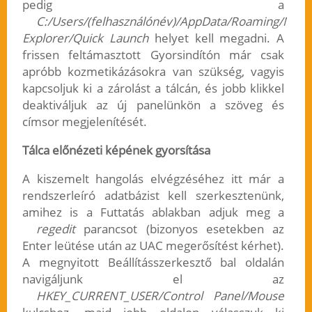
pedig a
C:/Users/(felhasználónév)/AppData/Roaming/Micro
Explorer/Quick Launch
helyet kell megadni. A
frissen feltámasztott Gyorsindítón már csak
apróbb kozmetikázásokra van szükség, vagyis
kapcsoljuk ki a zárolást a tálcán, és jobb klikkel
deaktiváljuk az új panelünkön a szöveg és
címsor megjelenítését.
Tálca előnézeti képének gyorsítása
A kiszemelt hangolás elvégzéséhez itt már a
rendszerleíró adatbázist kell szerkesztenünk,
amihez is a Futtatás ablakban adjuk meg a
regedit
parancsot (bizonyos esetekben az
Enter leütése után az UAC megerősítést kérhet).
A megnyitott Beállításszerkesztő bal oldalán
navigáljunk el az
HKEY_CURRENT_USER/Control Panel/Mouse