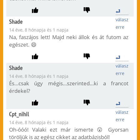
válasz
Shade
erre
14 éve, 8 hónapja és 1 napja
Na, faszájos lett! Majd neki állok és át futom az
egészet. 😄
válasz
Shade
erre
14 éve, 8 hónapja és 1 napja
És…csak úgy mégis…szerinted…ki a francot
érdekel?
válasz
Cpt_nihil
erre
14 éve, 8 hónapja és 1 napja
Oh-óóó! Valaki ezt már ismerte 😮 Gyorsan
töröljük is az egész cikket az adatbázisból!