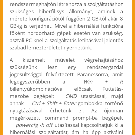
rendszermeghajtón létrehozza a szolgáltatáshoz
szükséges hiberfil.sys állományt, aminek a
mérete konfigurációtól függően 2 GB-tól akár 8
GB-ig is terjedhet. Mivel a hibernálási funkcióra
főként hordozható gépek esetén van szükség,
asztali PC-knél a szolgáltatás letiltásával jelentős
szabad lemezterületet nyerhetünk.
A kiszemelt művelet végrehajtásához
szükségünk lesz egy rendszergazdai
jogosultsággal felvértezett Parancssorra, amit
legegyszerűbben a
Win + R
billentyűkombinációval előcsalt Futtatás-
mezőbe begépelt
CMD
utasítással, majd
annak
Ctrl + Shift + Enter
gombokkal történő
nyugtázásával érhetünk el. Az újonnan
megérkezett command prompt-ba begépelt
powercfg -h off
utasítással kapcsolhatjuk ki a
hibernálási szolgáltatást, ám ha épp aktiválni