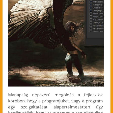
Manapság népszerű megoldás a fejlesztők
körében, hogy a programjukat, vagy a program
egy szolgáltatását alapértelmezetten úgy
konfigurálják, hogy az automatikusan elinduljon