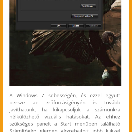
A Windows 7 sebességén, és ezzel együtt
persze az erőforrásigényén is tovább
javíthatunk, ha kikapcsoljuk a számunkra
nélkülözhető vizuális hatásokat. Az ehhez
szükséges panelt a Start menüben található
Számítógép elemen végrehajtott jobb klikkel