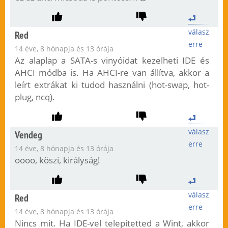
válasz
Red
erre
14 éve, 8 hónapja és 13 órája
Az alaplap a SATA-s vinyóidat kezelheti IDE és
AHCI módba is. Ha AHCI-re van állítva, akkor a
leírt extrákat ki tudod használni (hot-swap, hot-
plug, ncq).
válasz
Vendeg
erre
14 éve, 8 hónapja és 13 órája
oooo, köszi, királyság!
válasz
Red
erre
14 éve, 8 hónapja és 13 órája
Nincs mit. Ha IDE-vel telepítetted a Wint, akkor