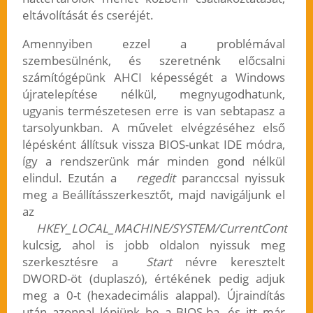
eltávolítását és cseréjét.
Amennyiben ezzel a problémával
szembesülnénk, és szeretnénk előcsalni
számítógépünk AHCI képességét a Windows
újratelepítése nélkül, megnyugodhatunk,
ugyanis természetesen erre is van sebtapasz a
tarsolyunkban. A művelet elvégzéséhez első
lépésként állítsuk vissza BIOS-unkat IDE módra,
így a rendszerünk már minden gond nélkül
elindul. Ezután a
regedit
paranccsal nyissuk
meg a Beállításszerkesztőt, majd navigáljunk el
az
HKEY_LOCAL_MACHINE/SYSTEM/CurrentControlSet
kulcsig, ahol is jobb oldalon nyissuk meg
szerkesztésre a
Start
névre keresztelt
DWORD-öt (duplaszó), értékének pedig adjuk
meg a 0-t (hexadecimális alappal). Újraindítás
után azonnal lépjünk be a BIOS-ba, és itt már