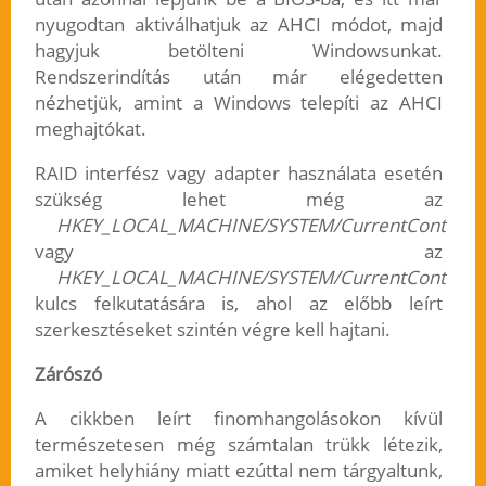
nyugodtan aktiválhatjuk az AHCI módot, majd
hagyjuk betölteni Windowsunkat.
Rendszerindítás után már elégedetten
nézhetjük, amint a Windows telepíti az AHCI
meghajtókat.
RAID interfész vagy adapter használata esetén
szükség lehet még az
HKEY_LOCAL_MACHINE/SYSTEM/CurrentControlSet/
vagy az
HKEY_LOCAL_MACHINE/SYSTEM/CurrentControlSet/
kulcs felkutatására is, ahol az előbb leírt
szerkesztéseket szintén végre kell hajtani.
Zárószó
A cikkben leírt finomhangolásokon kívül
természetesen még számtalan trükk létezik,
amiket helyhiány miatt ezúttal nem tárgyaltunk,