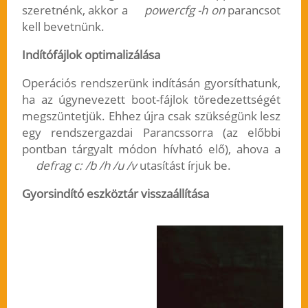
szeretnénk, akkor a
powercfg -h on
parancsot
kell bevetnünk.
Indítófájlok optimalizálása
Operációs rendszerünk indításán gyorsíthatunk,
ha az úgynevezett boot-fájlok töredezettségét
megszüntetjük. Ehhez újra csak szükségünk lesz
egy rendszergazdai Parancssorra (az előbbi
pontban tárgyalt módon hívható elő), ahova a
defrag c: /b /h /u /v
utasítást írjuk be.
Gyorsindító eszköztár visszaállítása