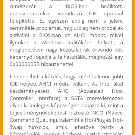
rendszerét a BIOS-ban beállított,
merevlemezekre vonatkozó IDE opcióval
telepítette. Ez egészen addig nem is jelent
semmiféle problémát, míg utólag nem próbálják
aktiválni a BIOS-ban az AHCI módot, mivel
ilyenkor a Windows indítóképe helyett, a
meglehetősen nagy közutálatnak örvendő kék
képernyő fogadja a felhasználót, méghozzá egy
0x0000005B hibaüzenettel.
Felmerülhet a kérdés, hogy miért is lenne jobb
IDE helyett AHCI módra váltani. Az Intel által
kezdeményezett AHCI (Advanced Host
Controller Interface) a SATA merevlemezek
olyan különleges képességeit aknázza ki, mint a
teljesítménynövekedést biztosító NCQ (Native
Command Queuing), valamint a Hot-Plug és Hot-
Swap funkciók, amik lehetővé teszik a
háttértárolók menet közbeni csatlakoztatását,