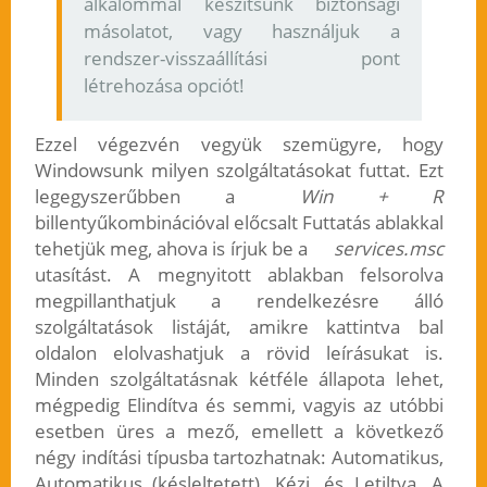
alkalommal készítsünk biztonsági
másolatot, vagy használjuk a
rendszer-visszaállítási pont
létrehozása opciót!
Ezzel végezvén vegyük szemügyre, hogy
Windowsunk milyen szolgáltatásokat futtat. Ezt
legegyszerűbben a
Win + R
billentyűkombinációval előcsalt Futtatás ablakkal
tehetjük meg, ahova is írjuk be a
services.msc
utasítást. A megnyitott ablakban felsorolva
megpillanthatjuk a rendelkezésre álló
szolgáltatások listáját, amikre kattintva bal
oldalon elolvashatjuk a rövid leírásukat is.
Minden szolgáltatásnak kétféle állapota lehet,
mégpedig Elindítva és semmi, vagyis az utóbbi
esetben üres a mező, emellett a következő
négy indítási típusba tartozhatnak: Automatikus,
Automatikus (késleltetett), Kézi, és Letiltva. A