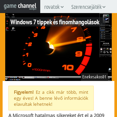
rovatok
Szerencsejáték
Windows 7 tippek és finomhangolások
Enekesakos01
Figyelem!
Ez a cikk már több, mint
egy éves! A benne lévő információk
windows
elavultak lehetnek!
2011. december 14.
605
A Microsoft hatalmas sikereket ért el a 2009