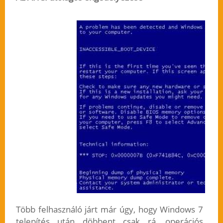
Több felhasználó járt már úgy, hogy Windows 7
telepítés után döbbent csak rá, operációs