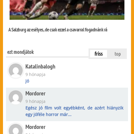
A Salzburg az esélyes, de csak ezzel a csavarral fogadnánk rá
ezt mondjátok
friss
top
Katalinbalogh
9 hónapja
jó
Mordorer
9 hónapja
Egész jó film volt egyébként, de azért hiányzik
egy jóféle horror már...
Mordorer