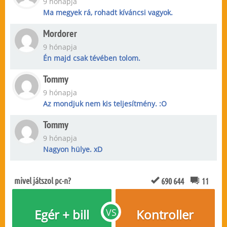
9 hónapja
Ma megyek rá, rohadt kíváncsi vagyok.
Mordorer
9 hónapja
Én majd csak tévében tolom.
Tommy
9 hónapja
Az mondjuk nem kis teljesítmény. :O
Tommy
9 hónapja
Nagyon hülye. xD
mivel játszol pc-n?
690 644
11
Egér + bill
VS
Kontroller