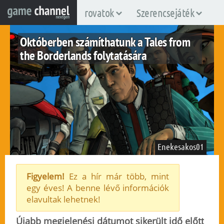
rovatok
Szerencsejáték
Októberben számíthatunk a Tales from
the Borderlands folytatására
Enekesakos01
Figyelem!
Ez a hír már több, mint
egy éves! A benne lévő információk
nintendo-switch
pc
ps4
ps5
xboxone
xboxsx
elavultak lehetnek!
2022. augusztus 19.
58
Újabb megjelenési dátumot sikerült idő előtt