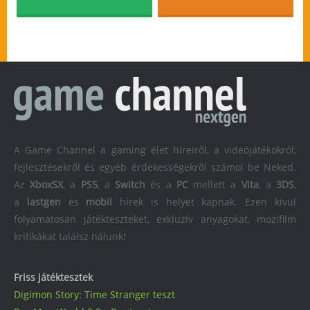
A Game Channel a gaming élet híreiről, a videójátékokról,
fejlesztésekről és egyéb érdekességekről számol be Neked.
Az
XboxSX
, a
PS5
, a
Switch
és a
PC
mellett a
Vita
, a
3DS
,
a
lastgen
és
mobil
hírek is helyet kapnak. Ezen kívül
folyamatosan játékteszteket, exkluzív anyagokat, mozifilm
kritikákat találsz nálunk!
Friss játéktesztek
Digimon Story: Time Stranger teszt