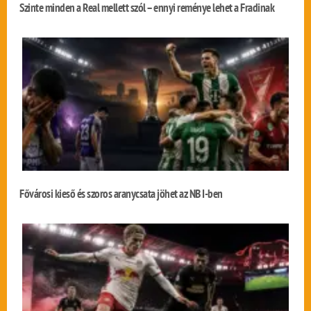
Szinte minden a Real mellett szól – ennyi reménye lehet a Fradinak
Fővárosi kieső és szoros aranycsata jöhet az NB I-ben