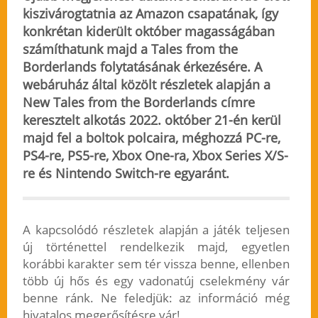
kiszivárogtatnia az Amazon csapatának, így
konkrétan kiderült október magasságában
számíthatunk majd a Tales from the
Borderlands folytatásának érkezésére. A
webáruház által közölt részletek alapján a
New Tales from the Borderlands címre
keresztelt alkotás
2022. október 21-én kerül
majd fel a boltok polcaira
, méghozzá PC-re,
PS4-re, PS5-re, Xbox One-ra, Xbox Series X/S-
re és Nintendo Switch-re egyaránt.
A kapcsolódó részletek alapján a játék teljesen
új történettel rendelkezik majd, egyetlen
korábbi karakter sem tér vissza benne, ellenben
több új hős és egy vadonatúj cselekmény vár
benne ránk. Ne feledjük: az információ még
hivatalos megerősítésre vár!