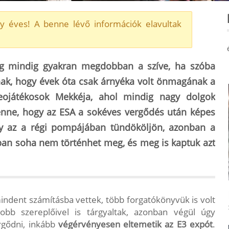
y éves! A benne lévő információk elavultak
g mindig gyakran megdobban a szíve, ha szóba
annak, hogy évek óta csak árnyéka volt önmagának a
eojátékosok Mekkéja, ahol mindig nagy dolgok
enne, hogy az ESA a sokéves vergődés után képes
ogy az a régi pompájában tündököljön, azonban a
ban soha nem történhet meg, és meg is kaptuk azt
indent számításba vettek, több forgatókönyvük is volt
bb szereplőivel is tárgyaltak, azonban végül úgy
rgődni, inkább
végérvényesen eltemetik az E3 expót
.