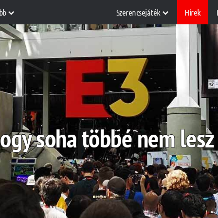
bb
Szerencsejáték
Hírek
hogy soha többé nem lesz