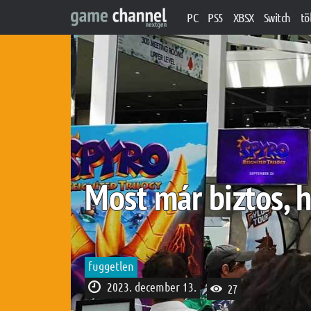
PC
PS5
XBSX
Switch
tö
Most már biztos, 
fuggetlen
2023. december 13.
27