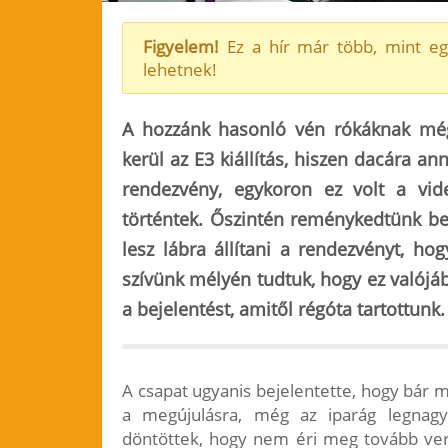
Figyelem!
Ez a hír már több, mint eg
lehetnek!
A hozzánk hasonló vén rókáknak mé
kerül az E3 kiállítás, hiszen dacára 
rendezvény, egykoron ez volt a vid
történtek. Őszintén reménykedtünk b
lesz lábra állítani a rendezvényt, h
szívünk mélyén tudtuk, hogy ez valójá
a bejelentést, amitől régóta tartottunk.
A csapat ugyanis bejelentette, hogy bár m
a megújulásra, még az iparág legnagyo
döntöttek, hogy nem éri meg tovább ve