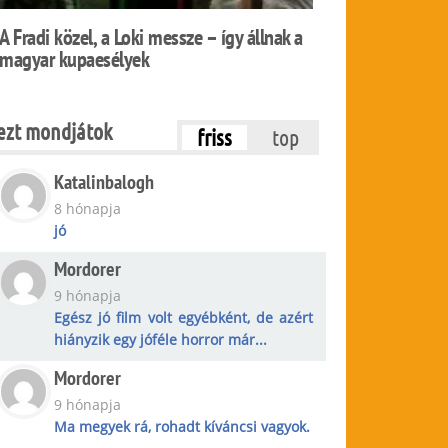
A Fradi közel, a Loki messze – így állnak a
magyar kupaesélyek
ezt mondjátok
friss
top
Katalinbalogh
8 hónapja
jó
Mordorer
9 hónapja
Egész jó film volt egyébként, de azért
hiányzik egy jóféle horror már...
Mordorer
9 hónapja
Ma megyek rá, rohadt kíváncsi vagyok.