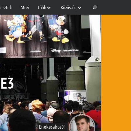
Tesztek
Mozi
több
Közösség
 E3
Enekesakos01