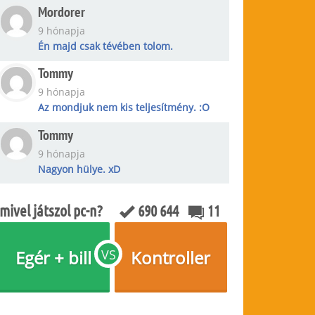
Mordorer
9 hónapja
Én majd csak tévében tolom.
Tommy
9 hónapja
Az mondjuk nem kis teljesítmény. :O
Tommy
9 hónapja
Nagyon hülye. xD
mivel játszol pc-n?
690 644
11
Egér + bill
VS
Kontroller