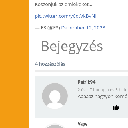
Köszönjük az emlékeket…
pic.twitter.com/y6dtVkBvNI
— E3 (@E3)
December 12, 2023
Bejegyzés
4 hozzászólás
Patrik94
2 éve, 7 hónapja és 3 hete
Aaaaaz naggyon kemén
Vape