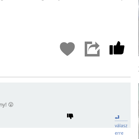
y! 😮
válasz
erre