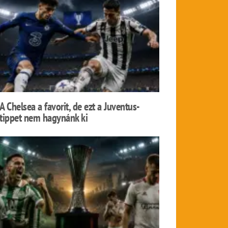
A Chelsea a favorit, de ezt a Juventus-
tippet nem hagynánk ki