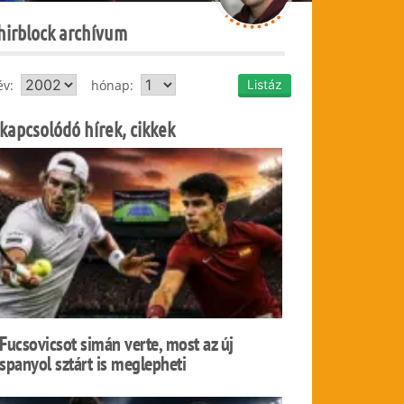
hirblock archívum
év:
hónap:
kapcsolódó hírek, cikkek
Fucsovicsot simán verte, most az új
spanyol sztárt is meglepheti