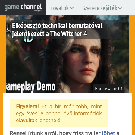
rovatok
Szerencsejáték
Elképesztő technikai bemutatóval
jelentkezett a The Witcher 4
Enekesakos01
Figyelem!
Ez a hír már több, mint
egy éves! A benne lévő információk
pc
ps5
xboxsx
elavultak lehetnek!
2025. június 3.
156
Reggel írtunk arról, hogy friss trailer
jöhet
a