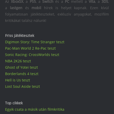
Az
XboxSX
, a
PS5
, a
Switch
és a
PC
mellett a
Vita
, a
3DS
,
a
lastgen
és
mobil
hírek is helyet kapnak. Ezen kívül
folyamatosan játékteszteket, exkluzív anyagokat, mozifilm
kritikákat találsz nálunk!
Friss játéktesztek
Digimon Story: Time Stranger teszt
Pac-Man World 2 Re-Pac teszt
Sonic Racing: CrossWorlds teszt
NBA 2K26 teszt
Ghost of Yotei teszt
Borderlands 4 teszt
Hell is Us teszt
Lost Soul Aside teszt
Top cikkek
Egyik csata a másik után filmkritika