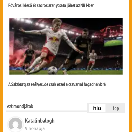
Fővárosi kieső és szoros aranycsata jöhet az NB I-ben
A Salzburg az esélyes, de csak ezzel a csavarral fogadnánk rá
ezt mondjátok
friss
top
Katalinbalogh
9 hónapja