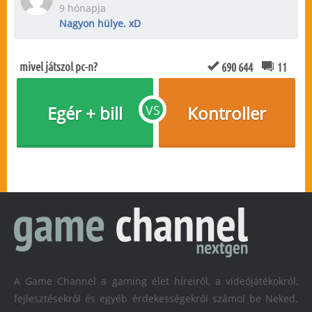
9 hónapja
Nagyon hülye. xD
mivel játszol pc-n?
690 644
11
Egér + bill
VS
Kontroller
A Game Channel a gaming élet híreiről, a videójátékokról,
fejlesztésekről és egyéb érdekességekről számol be Neked.