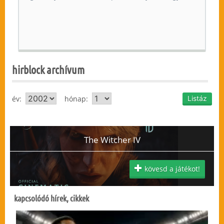
hirblock archívum
év:
hónap:
The Witcher IV
kövesd a játékot!
kapcsolódó hírek, cikkek