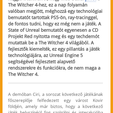
The Witcher 4-hez, ez a nap folyamán
valóban megjött, méghozzá egy technológiai
bemutatót tartottak PS5-ön, ray-tracinggel,
de fontos tudni, hogy ez még nem a játék. A
State of Unreal bemutatót egyenesen a CD
Projekt Red nyitotta meg és egy techdemót
mutattak be a The Witcher 4 világából. A
fejlesztők kiemelték, ez egy pillantás a játék
technológiájára, az Unreal Engine 5
segítségével fejlesztett
alapvető
rendszerekre és funkciókra, de nem maga
a
The Witcher 4.
A demóban Ciri, a sorozat következő játékának
főszereplője felfedezett egy várost Kovir
földjén, amely már biztos, hogy a következő
játék helyszínéül fog szolgálni és interakcióba