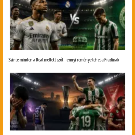
Szinte minden a Real mellett szól – ennyi reménye lehet a Fradinak