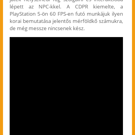
lépett az NPC-kkel. A CDPR kiemelte, a
PlayStation 5-ön 60 FPS-en futó munkájuk ilyen
korai bemutatása jelentős mérföldkő számukra,
de még messze nincsenek kész.