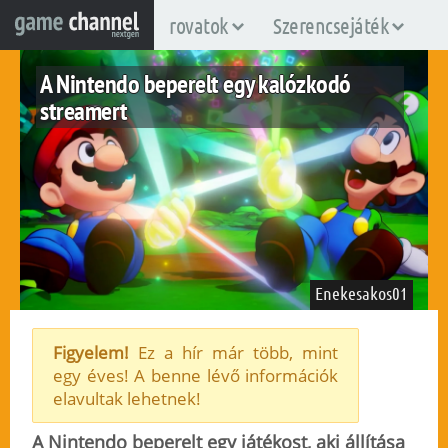
rovatok
Szerencsejáték
A Nintendo beperelt egy kalózkodó
streamert
Enekesakos01
Figyelem!
Ez a hír már több, mint
egy éves! A benne lévő információk
nintendo-switch
elavultak lehetnek!
2024. november 11.
61
A Nintendo beperelt egy játékost, aki állítása