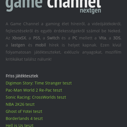
A Game Channel a gaming élet híreiről, a videójátékokról,
fejlesztésekről és egyéb érdekességekről számol be Neked.
Az
XboxSX
, a
PS5
, a
Switch
és a
PC
mellett a
Vita
, a
3DS
,
a
lastgen
és
mobil
hírek is helyet kapnak. Ezen kívül
folyamatosan játékteszteket, exkluzív anyagokat, mozifilm
kritikákat találsz nálunk!
Friss játéktesztek
Digimon Story: Time Stranger teszt
Pac-Man World 2 Re-Pac teszt
Sonic Racing: CrossWorlds teszt
NBA 2K26 teszt
Ghost of Yotei teszt
Borderlands 4 teszt
Hell is Us teszt