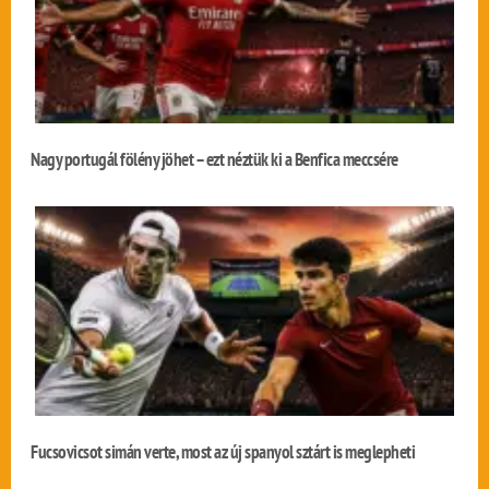
Nagy portugál fölény jöhet – ezt néztük ki a Benfica meccsére
Fucsovicsot simán verte, most az új spanyol sztárt is meglepheti