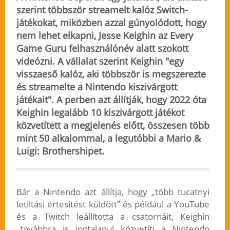
szerint többször streamelt kalóz Switch-
játékokat, miközben azzal gúnyolódott, hogy
nem lehet elkapni, Jesse Keighin az Every
Game Guru felhasználónév alatt szokott
videózni. A vállalat szerint Keighin "egy
visszaeső kalóz, aki többször is megszerezte
és streamelte a Nintendo kiszivárgott
játékait". A perben azt állítják, hogy 2022 óta
Keighin
legalább 10 kiszivárgott játékot
közvetített a megjelenés előtt
, összesen több
mint 50 alkalommal, a legutóbbi a Mario &
Luigi: Brothershipet.
Bár a Nintendo azt állítja, hogy „több tucatnyi
letiltási értesítést küldött” és például a YouTube
és a Twitch leállította a csatornáit, Keighin
„továbbra is jogtalanul közvetíti a Nintendo