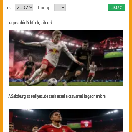
év:
hónap:
kapcsolódó hírek, cikkek
A Salzburg az esélyes, de csak ezzel a csavarral fogadnánk rá