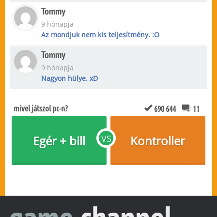
Tommy
9 hónapja
Az mondjuk nem kis teljesítmény. :O
Tommy
9 hónapja
Nagyon hülye. xD
mivel játszol pc-n?
690 644
11
Egér + bill
VS
Kontroller