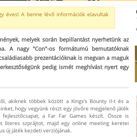
y éves! A benne lévő információk elavultak
mények, melyek során bepillantást nyerhetünk az
aiba. A nagy "Con"-os formátumú bemutatóknak
, családiasabb prezentációknak is megvan a maguk
zerkesztőségünk pedig ismét meghívást nyert egy
ől, akiknek többek között a Kings’s Bounty II-t és a
inket, hogy vegyünk részt egy jövőre megjelenő játék
fejlesztőcsapat, a Far Far Games készít. Össze is
t literes szprájtot, majd egy online meeting keretei
 új játék kezdeti verziójának.