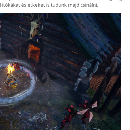
itókákat és étkeket is tudunk majd csinálni.