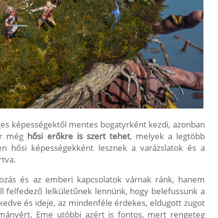
eges képességektől mentes bogatyrként kezdi, azonban
kár még
hősi erőkre is szert tehet
, melyek a legtöbb
yen hősi képességekként lesznek a varázslatok és a
rtva.
ozás és az emberi kapcsolatok várnak ránk, hanem
ll felfedező lelkületűnek lennünk, hogy belefussunk a
kedve és ideje, az mindenféle érdekes, eldugott zugot
ákmányért. Eme utóbbi azért is fontos, mert rengeteg