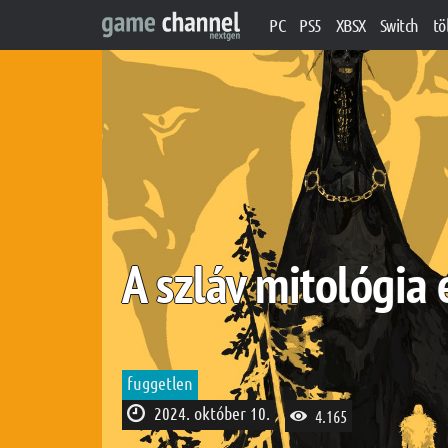
PC
PS5
XBSX
Switch
tö
A szláv mitológia 
fuggetlen
2024. október 10.
4.165