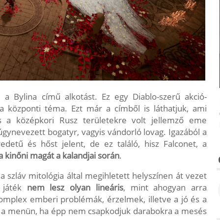
 a Bylina című alkotást. Ez egy Diablo-szerű akció-
 a központi téma. Ezt már a címből is láthatjuk, ami
és a középkori Rusz területekre volt jellemző eme
úgynevezett bogatyr, vagyis vándorló lovag. Igazából a
etű és hőst jelent, de ez találó, hisz Falconet, a
a kinőni magát a kalandjai során
.
a szláv mitológia által megihletett helyszínen át vezet
a játék
nem lesz olyan lineáris
, mint ahogyan arra
Komplex emberi problémák, érzelmek, illetve a jó és a
esz a menün, ha épp nem csapkodjuk darabokra a mesés