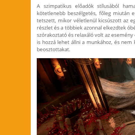
A szimpatikus előadók stílusából hama
kötetlenebb beszélgetés, főleg miután e
tetszett, mikor véletlenül kicsúszott a
részlet és a többiek azonnal elkezdtek ób
szórakoztató és relaxáló volt az esemény 
is hozzá lehet állni a munkához, és nem k
beosztottakat.