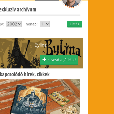
exkluziv archívum
év:
hónap:
Bylina
kövesd a játékot!
kapcsolódó hírek, cikkek