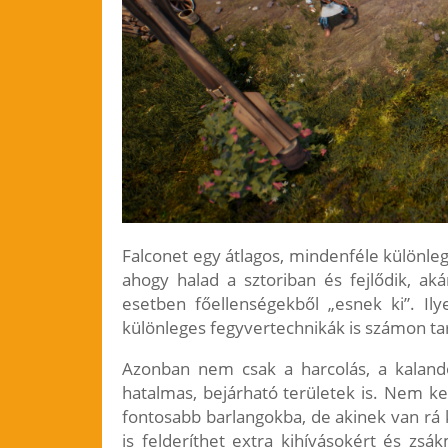
Falconet egy átlagos, mindenféle különl
ahogy halad a sztoriban és fejlődik, a
esetben főellenségekből „esnek ki”. Il
különleges fegyvertechnikák is számon ta
Azonban nem csak a harcolás, a kaland
hatalmas, bejárható területek is. Nem ke
fontosabb barlangokba, de akinek van rá 
is felderíthet extra kihívásokért és zs