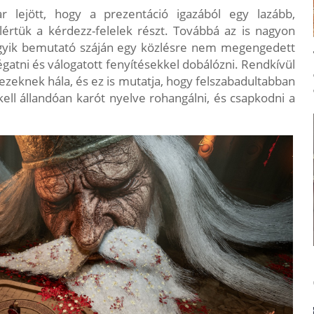
r lejött, hogy a prezentáció igazából egy lazább,
lértük a kérdezz-felelek részt. Továbbá az is nagyon
z egyik bemutató száján egy közlésre nem megengedett
égatni és válogatott fenyítésekkel dobálózni. Rendkívül
ezeknek hála, és ez is mutatja, hogy felszabadultabban
ell állandóan karót nyelve rohangálni, és csapkodni a