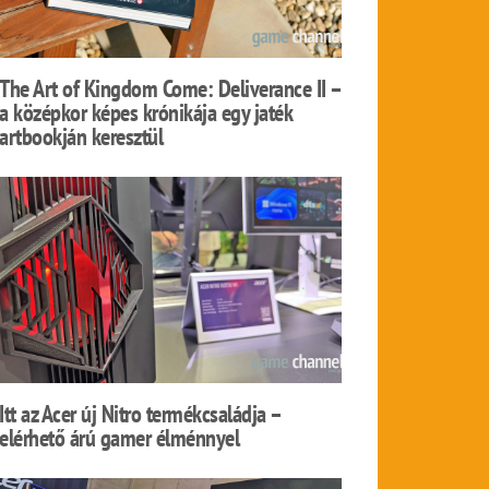
The Art of Kingdom Come: Deliverance II –
a középkor képes krónikája egy jaték
artbookján keresztül
Itt az Acer új Nitro termékcsaládja –
elérhető árú gamer élménnyel