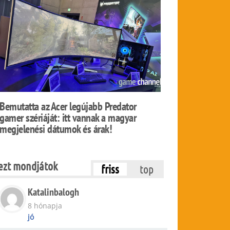
Bemutatta az Acer legújabb Predator
gamer szériáját: itt vannak a magyar
megjelenési dátumok és árak!
ezt mondjátok
friss
top
Katalinbalogh
8 hónapja
jó