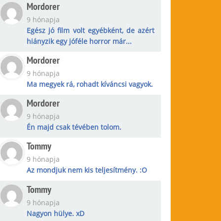
Mordorer
9 hónapja
Egész jó film volt egyébként, de azért
hiányzik egy jóféle horror már...
Mordorer
9 hónapja
Ma megyek rá, rohadt kíváncsi vagyok.
Mordorer
9 hónapja
Én majd csak tévében tolom.
Tommy
9 hónapja
Az mondjuk nem kis teljesítmény. :O
Tommy
9 hónapja
Nagyon hülye. xD