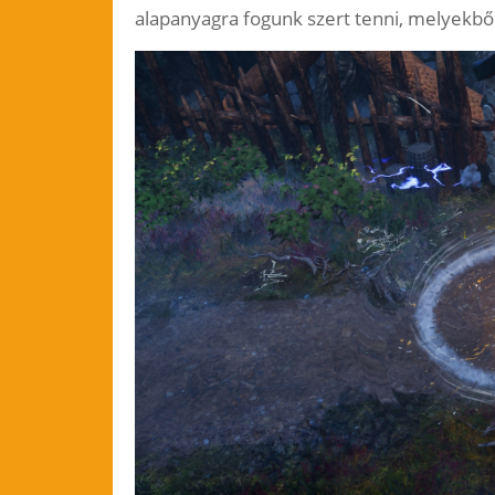
alapanyagra fogunk szert tenni, melyekből 