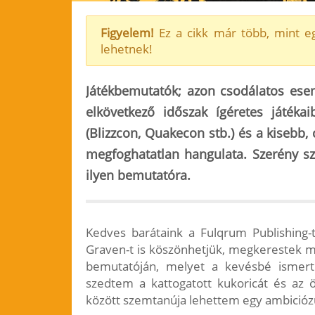
Figyelem!
Ez a cikk már több, mint eg
lehetnek!
Játékbemutatók; azon csodálatos ese
elkövetkező időszak ígéretes játék
(Blizzcon, Quakecon stb.) és a kisebb
megfoghatatlan hangulata. Szerény s
ilyen bemutatóra.
Kedves barátaink a Fulqrum Publishing-t
Graven-t is köszönhetjük, megkerestek m
bemutatóján, melyet a kevésbé ismert 
szedtem a kattogatott kukoricát és az ö
között szemtanúja lehettem egy ambiciózus