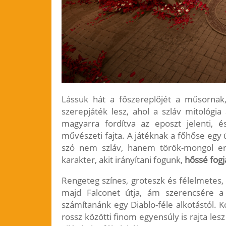
Lássuk hát a főszereplőjét a műsornak,
szerepjáték lesz, ahol a szláv mitológia
magyarra fordítva az eposzt jelenti, 
művészeti fajta. A játéknak a főhőse egy 
szó nem szláv, hanem török-mongol ered
karakter, akit irányítani fogunk,
hőssé fogj
Rengeteg színes, groteszk és félelmetes, 
majd Falconet útja, ám szerencsére 
számítanánk egy Diablo-féle alkotástól. 
rossz közötti finom egyensúly is rajta l