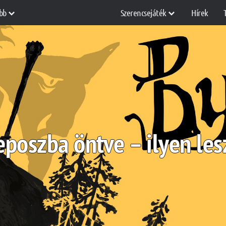
bb
Szerencsejáték
Hírek
eposzba öntve – ilyen le