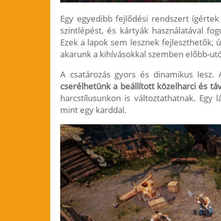
Egy egyedibb fejlődési rendszert ígértek 
szintlépést, és kártyák használatával fo
Ezek a lapok sem lesznek fejleszthetők, 
akarunk a kihívásokkal szemben előbb-ut
A csatározás gyors és dinamikus lesz.
cserélhetünk a beállított közelharci és tá
harcstílusunkon is változtathatnak. Eg
mint egy karddal.