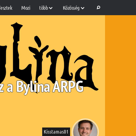
Tesztek
Mozi
több
Közösség
sz a Bylina ARPG
Kisstamas01