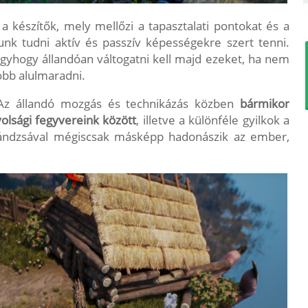
a készítők, mely mellőzi a tapasztalati pontokat és a
gunk tudni aktív és passzív képességekre szert tenni.
úgyhogy állandóan váltogatni kell majd ezeket, ha nem
óbb alulmaradni.
 Az állandó mozgás és technikázás közben
bármikor
volsági fegyvereink között
, illetve a különféle gyilkok a
y lándzsával mégiscsak másképp hadonászik az ember,