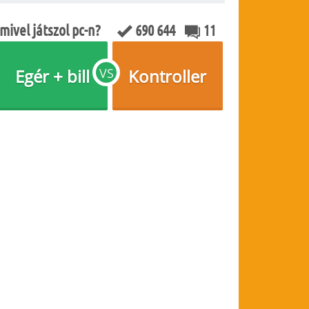
mivel játszol pc-n?
690 644
11
Egér + bill
VS
Kontroller