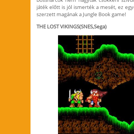
játék előtt is jól ismerték a mesét, ez 
szerzett magának a Jungle Book game!
THE LOST VIKINGS(SNES,Sega)