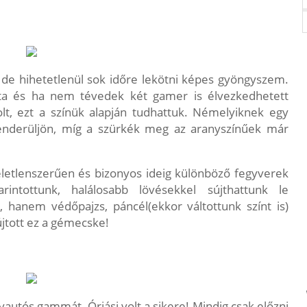
, de hihetetlenül sok időre lekötni képes gyöngyszem.
sata és ha nem tévedek két gamer is élvezkedhetett
lt, ezt a színük alapján tudhattuk. Némelyiknek egy
zenderüljön, míg a szürkék meg az aranyszínűek már
letlenszerűen és bizonyos ideig különböző fegyverek
ntottunk, halálosabb lövésekkel sújthattunk le
 hanem védőpajzs, páncél(ekkor váltottunk színt is)
tott ez a gémecske!
autós gammát. Óriási volt a sikere! Mindig csak előzni