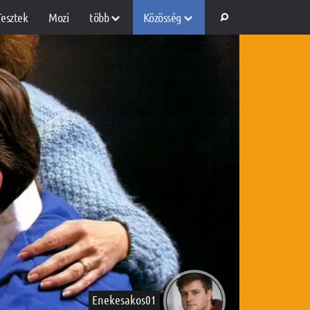
Tesztek
Mozi
több
Közösség
Enekesakos01