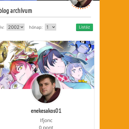
blog archívum
év:
hónap:
enekesakos01
Ifjonc
0 pont