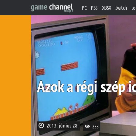
PC
PS5
XBSX
Switch
tö
Azok a régi szép 
2013. június 28.
233