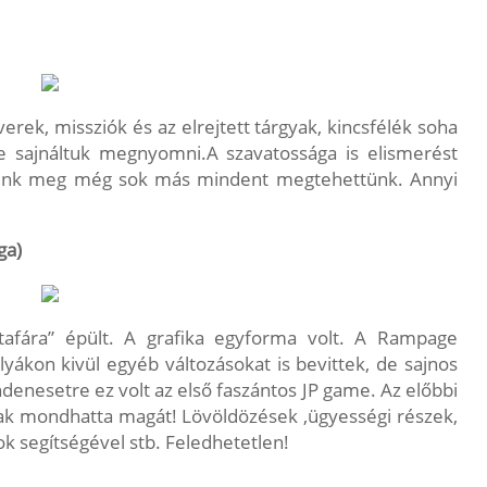
verek, missziók és az elrejtett tárgyak, kincsfélék soha
 sajnáltuk megnyomni.A szavatossága is elismerést
tunk meg még sok más mindent megtehettünk. Annyi
ga)
afára” épült. A grafika egyforma volt. A Rampage
lyákon kivül egyéb változásokat is bevittek, de sajnos
enesetre ez volt az első faszántos JP game. Az előbbi
nak mondhatta magát! Lövöldözések ,ügyességi részek,
ok segítségével stb. Feledhetetlen!