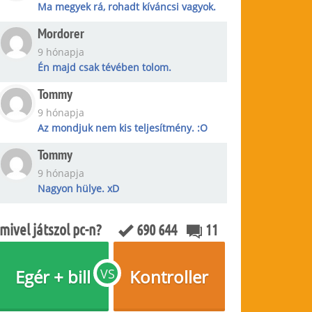
Ma megyek rá, rohadt kíváncsi vagyok.
Mordorer
9 hónapja
Én majd csak tévében tolom.
Tommy
9 hónapja
Az mondjuk nem kis teljesítmény. :O
Tommy
9 hónapja
Nagyon hülye. xD
mivel játszol pc-n?
690 644
11
Egér + bill
VS
Kontroller