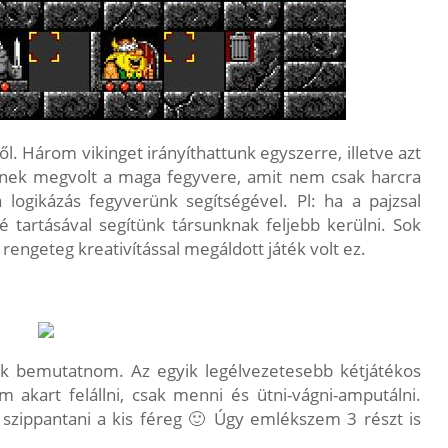
ől. Három vikinget irányíthattunk egyszerre, illetve azt
knek megvolt a maga fegyvere, amit nem csak harcra
 logikázás fegyverünk segítségével. Pl: ha a pajzsal
é tartásával segítünk társunknak feljebb kerülni. Sok
rengeteg kreativítással megáldott játék volt ez.
 bemutatnom. Az egyik legélvezetesebb kétjátékos
m akart felállni, csak menni és ütni-vágni-amputálni.
szippantani a kis féreg 🙂 Úgy emlékszem 3 részt is