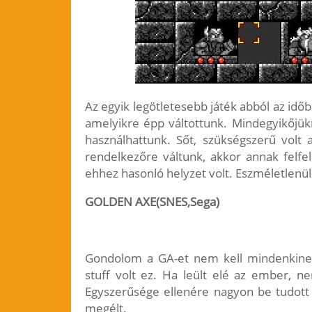
Az egyik legötletesebb játék abból az időb
amelyikre épp váltottunk. Mindegyikőjü
használhattunk. Sőt, szükségszerű volt a
rendelkezőre váltunk, akkor annak felfel
ehhez hasonló helyzet volt. Eszméletlenül 
GOLDEN AXE(SNES,Sega)
Gondolom a GA-et nem kell mindenkinek
stuff volt ez. Ha leült elé az ember, ne
Egyszerűsége ellenére nagyon be tudott 
megélt.