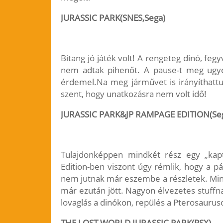
JURASSIC PARK(SNES,Sega)
Bitang jó játék volt! A rengeteg dinó, fegy
nem adtak pihenőt. A pause-t meg ugye
érdemel.Na meg járművet is irányíthat
szent, hogy unatkozásra nem volt idő!
JURASSIC PARK&JP RAMPAGE EDITION(Se
Tulajdonképpen mindkét rész egy „kapt
Edition-ben viszont úgy rémlik, hogy a pá
nem jutnak már eszembe a részletek. Mind
már ezután jött. Nagyon élvezetes stuff
lovaglás a dinókon, repülés a Pterosaurus
THE LOST WORLD JURASSIC PARK(PSX)