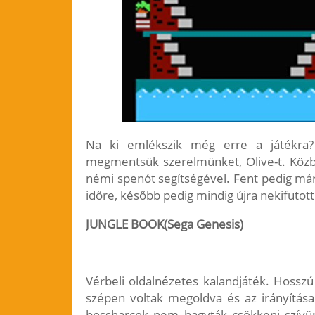
Na ki emlékszik még erre a játékra? P
megmentsük szerelmünket, Olive-t. Közb
némi spenót segítségével. Fent pedig már 
időre, később pedig mindig újra nekifutot
JUNGLE BOOK(Sega Genesis)
Vérbeli oldalnézetes kalandjáték. Hossz
szépen voltak megoldva és az irányítása 
bossharcok nem hagyták csökkeni szívün