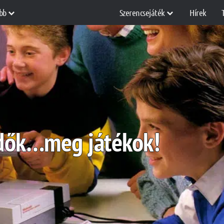
bb
Szerencsejáték
Hírek
idők…meg játékok!