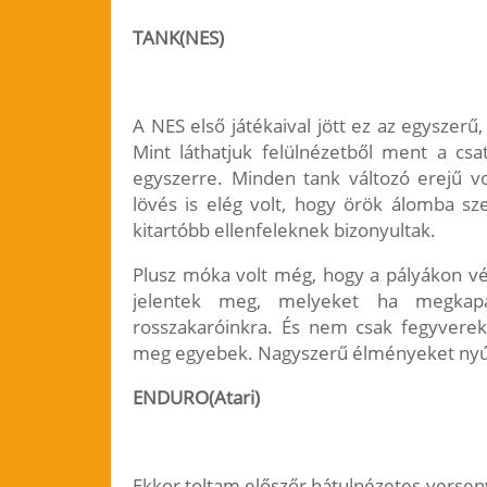
TANK(NES)
A NES első játékaival jött ez az egyszerű
Mint láthatjuk felülnézetből ment a c
egyszerre. Minden tank változó erejű vo
lövés is elég volt, hogy örök álomba s
kitartóbb ellenfeleknek bizonyultak.
Plusz móka volt még, hogy a pályákon vé
jelentek meg, melyeket ha megkapari
rosszakaróinkra. És nem csak fegyverek,
meg egyebek. Nagyszerű élményeket nyúj
ENDURO(Atari)
Ekkor toltam előszőr hátulnézetes verseny