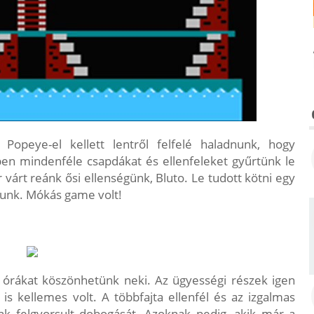
opeye-el kellett lentről felfelé haladnunk, hogy
en mindenféle csapdákat és ellenfeleket gyűrtünk le
várt reánk ősi ellenségünk, Bluto. Le tudott kötni egy
tunk. Mókás game volt!
ú órákat köszönhetünk neki. Az ügyességi részek igen
is kellemes volt. A többfajta ellenfél és az izgalmas
k felgyorsult dobogását. Azoknak pedig, akik már a