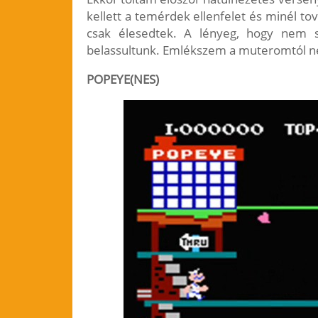
kellett a temérdek ellenfelet és minél to
csak élesedtek. A lényeg, hogy nem s
belassultunk. Emlékszem a muteromtól nem 
POPEYE(NES)