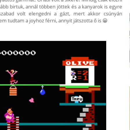
vább birtuk, annál többen jöttek és a kanyarok is egyre
zabad volt elengedni a gázt, mert akkor csúnyán
tudtam a joyhoz férni, annyit játszotta ő is 😀