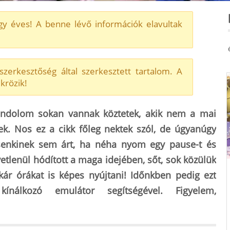
y éves! A benne lévő információk elavultak
zerkesztőség által szerkesztett tartalom. A
krözik!
ndolom sokan vannak köztetek, akik nem a mai
ttek. Nos ez a cikk főleg nektek szól, de úgyanúgy
 senkinek sem árt, ha néha nyom egy pause-t és
gyetlenül hódított a maga idejében, sőt, sok közülük
ár órákat is képes nyújtani! Időnkben pedig ezt
ínálkozó emulátor segítségével. Figyelem,