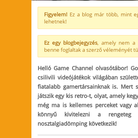
Figyelem!
Ez a blog már több, mint eg
lehetnek!
Ez egy blogbejegyzés
, amely nem a s
benne foglaltak a szerző véleményét tü
Helló Game Channel olvasótábor! Go
csilivili videójátékok világában szüle
fiatalabb gamertársainknak is. Mert
játszik egy kis retro-t, olyat, amely ke
még ma is kellemes perceket vagy ak
könnyű kivitelezni a rengeteg k
nosztalgiadömping következik!