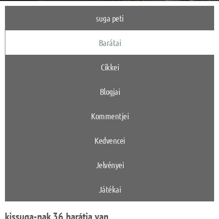
suga peti
Barátai
Cikkei
Blogjai
Kommentjei
Kedvencei
Jelvényei
Játékai
kissuga-nak 36 barátja van