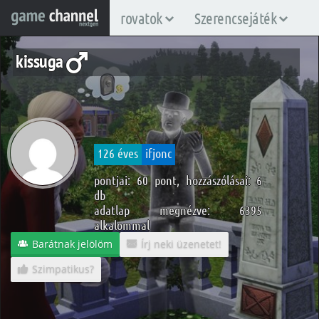
rovatok
Szerencsejáték
kissuga
126 éves
ifjonc
pontjai: 60 pont, hozzászólásai: 6
db
adatlap megnézve: 6395
alkalommal
Barátnak jelölöm
Írj neki üzenetet!
Szimpatikus?