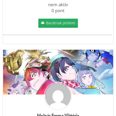
nem aktív
0 pont
Barátnak jelölöm
Molnár Emma Viktória