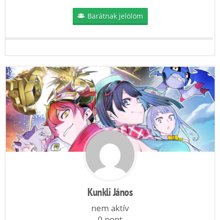
Barátnak jelölöm
Kunkli János
nem aktív
0 pont