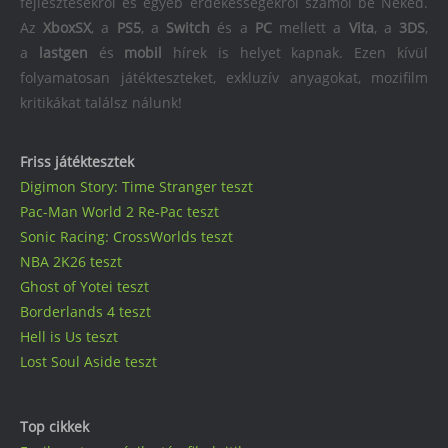
fejlesztésekről és egyéb érdekességekről számol be Neked.
Az
XboxSX
, a
PS5
, a
Switch
és a
PC
mellett a
Vita
, a
3DS
,
a
lastgen
és
mobil
hírek is helyet kapnak. Ezen kívül
folyamatosan játékteszteket, exkluzív anyagokat, mozifilm
kritikákat találsz nálunk!
Friss játéktesztek
Digimon Story: Time Stranger teszt
Pac-Man World 2 Re-Pac teszt
Sonic Racing: CrossWorlds teszt
NBA 2K26 teszt
Ghost of Yotei teszt
Borderlands 4 teszt
Hell is Us teszt
Lost Soul Aside teszt
Top cikkek