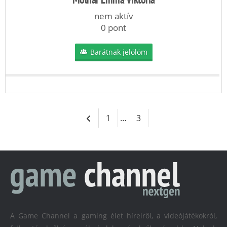
nem aktív
0 pont
Barátnak jelölöm
1
…
3
A Game Channel a gaming élet híreiről, a videójátékokról,