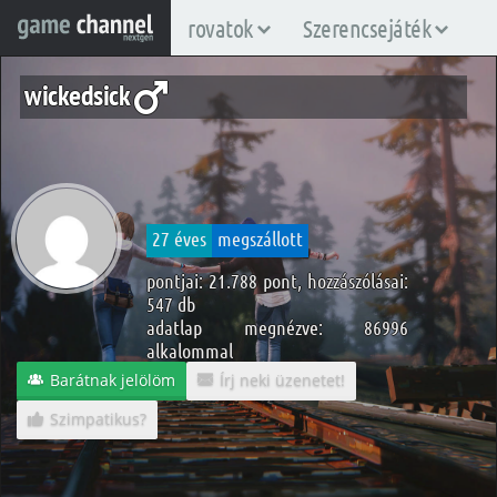
rovatok
Szerencsejáték
wickedsick
27 éves
megszállott
pontjai: 21.788 pont, hozzászólásai:
547 db
adatlap megnézve: 86996
alkalommal
Barátnak jelölöm
Írj neki üzenetet!
Szimpatikus?