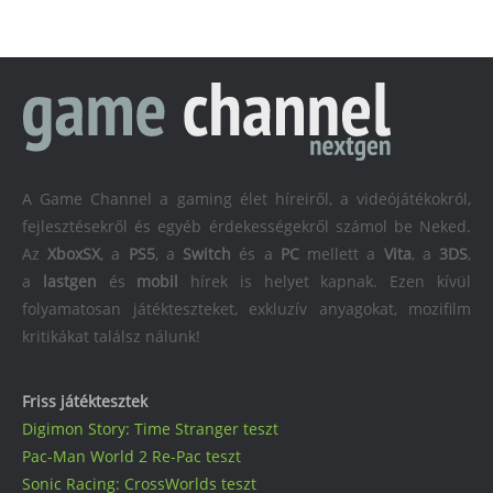
A Game Channel a gaming élet híreiről, a videójátékokról,
fejlesztésekről és egyéb érdekességekről számol be Neked.
Az
XboxSX
, a
PS5
, a
Switch
és a
PC
mellett a
Vita
, a
3DS
,
a
lastgen
és
mobil
hírek is helyet kapnak. Ezen kívül
folyamatosan játékteszteket, exkluzív anyagokat, mozifilm
kritikákat találsz nálunk!
Friss játéktesztek
Digimon Story: Time Stranger teszt
Pac-Man World 2 Re-Pac teszt
Sonic Racing: CrossWorlds teszt