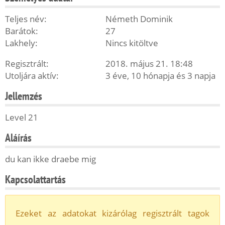
Teljes név:
Németh Dominik
Barátok:
27
Lakhely:
Nincs kitöltve
Regisztrált:
2018. május 21. 18:48
Utoljára aktív:
3 éve, 10 hónapja és 3 napja
Jellemzés
Level 21
Aláírás
du kan ikke draebe mig
Kapcsolattartás
Ezeket az adatokat kizárólag regisztrált tagok