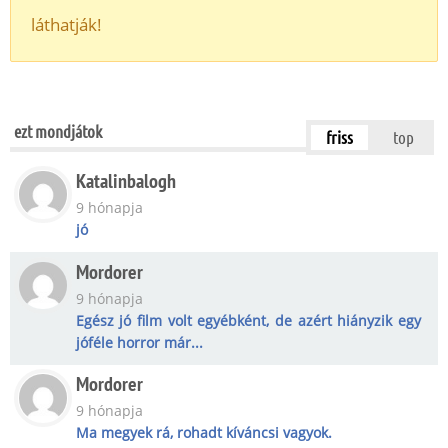
láthatják!
ezt mondjátok
friss
top
Katalinbalogh
9 hónapja
jó
Mordorer
9 hónapja
Egész jó film volt egyébként, de azért hiányzik egy
jóféle horror már...
Mordorer
9 hónapja
Ma megyek rá, rohadt kíváncsi vagyok.