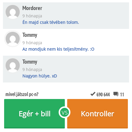
Mordorer
9 hónapja
Én majd csak tévében tolom.
Tommy
9 hónapja
Az mondjuk nem kis teljesítmény. :O
Tommy
9 hónapja
Nagyon hülye. xD
mivel játszol pc-n?
690 644
11
Egér + bill
Kontroller
VS