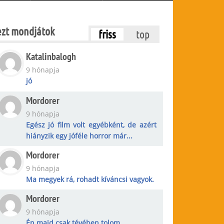
ezt mondjátok
friss
top
Katalinbalogh
9 hónapja
jó
Mordorer
9 hónapja
Egész jó film volt egyébként, de azért
hiányzik egy jóféle horror már...
Mordorer
9 hónapja
Ma megyek rá, rohadt kíváncsi vagyok.
Mordorer
9 hónapja
Én majd csak tévében tolom.