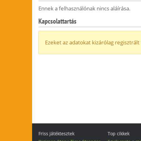
Ennek a felhasználónak nincs aláírása.
Kapcsolattartás
Ezeket az adatokat kizárólag regisztrált 
Friss játéktesztek
Top cikkek