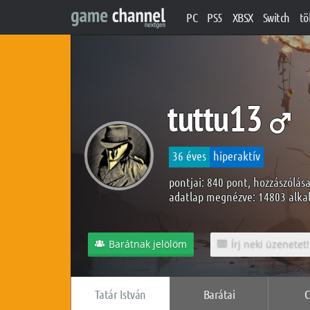
PC
PS5
XBSX
Switch
tö
tuttu13
36 éves
hiperaktív
pontjai: 840 pont, hozzászólása
adatlap megnézve: 14803 alk
Barátnak jelölöm
Írj neki üzenetet!
Tatár István
Barátai
C