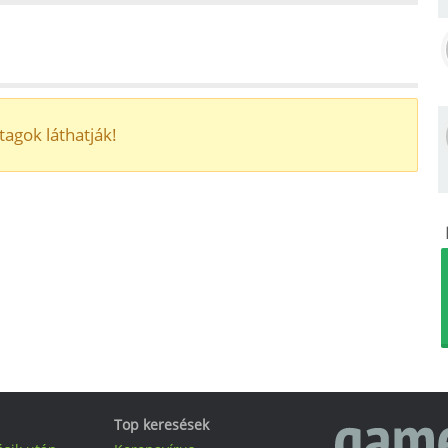
tagok láthatják!
Top keresések