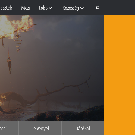
Tesztek
Mozi
több
Közösség
ncei
Jelvényei
Játékai