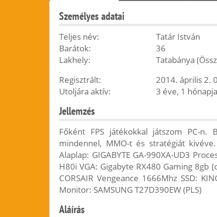
Személyes adatai
Teljes név:
Tatár István
Barátok:
36
Lakhely:
Tatabánya (Öss
Regisztrált:
2014. április 2. 
Utoljára aktív:
3 éve, 1 hónapja
Jellemzés
Főként FPS játékokkal játszom PC-n. 
mindennel, MMO-t és stratégiát kivév
Alaplap: GIGABYTE GA-990XA-UD3 Proces
H80i VGA: Gigabyte RX480 Gaming 8gb (
CORSAIR Vengeance 1666Mhz SSD: KI
Monitor: SAMSUNG T27D390EW (PLS)
Aláírás