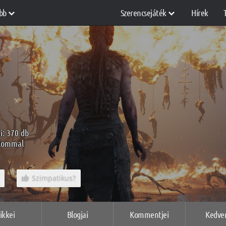
bb
Szerencsejáték
Hírek
i: 370 db
alommal
Szimpatikus?
ikkei
Blogjai
Kommentjei
Kedve