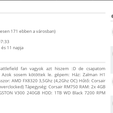
zesen 171 ebben a városban)
07:33
 és 11 napja
Battlefield fan vagyok azt hiszem :D de csapatom
e. Azok sosem kötöttek le. gépem: Ház: Zalman H1
szor: AMD FX8320 3,5Ghz (4,2Ghz OC) Hűtő: Corsair
overclocked) Tápegység: Corsair RM750 RAM: 2x 4GB
NGSTON V300 240GB HDD: 1TB WD Black 7200 RPM