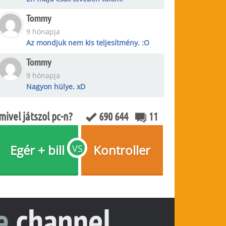
Tommy
9 hónapja
Az mondjuk nem kis teljesítmény. :O
Tommy
9 hónapja
Nagyon hülye. xD
mivel játszol pc-n?
690 644
11
Egér + bill
Kontroller
VS