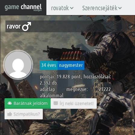
rovatok
Szerencsejáték
ravor
34 éves
nagymester
pontjai: 19.828 pont, hozzászólásai:
2.392 db
adatlap megnézve: 27222
alkalommal
Barátnak jelölöm
Írj neki üzenetet!
Szimpatikus?