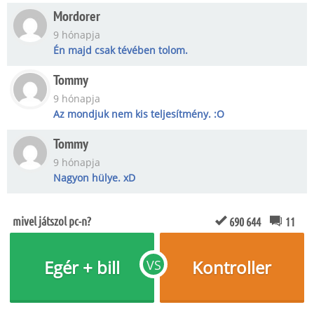
Mordorer
9 hónapja
Én majd csak tévében tolom.
Tommy
9 hónapja
Az mondjuk nem kis teljesítmény. :O
Tommy
9 hónapja
Nagyon hülye. xD
mivel játszol pc-n?
690 644
11
Egér + bill
Kontroller
VS