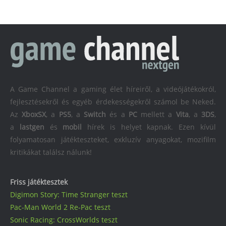
A Game Channel a gaming élet híreiről, a videójátékokról,
fejlesztésekről és egyéb érdekességekről számol be Neked.
Az
XboxSX
, a
PS5
, a
Switch
és a
PC
mellett a
Vita
, a
3DS
,
a
lastgen
és
mobil
hírek is helyet kapnak. Ezen kívül
folyamatosan játékteszteket, exkluzív anyagokat, mozifilm
kritikákat találsz nálunk!
Friss játéktesztek
Digimon Story: Time Stranger teszt
Pac-Man World 2 Re-Pac teszt
Sonic Racing: CrossWorlds teszt