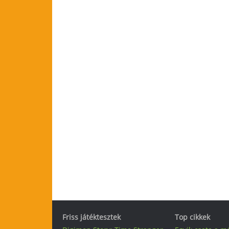
Friss játéktesztek
Top cikkek