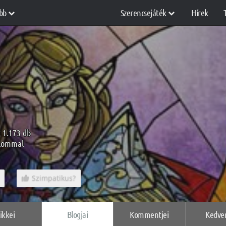
bb
Szerencsejáték
Hírek
: 1.173 db
alommal
Szimpatikus?
ikkei
Blogjai
Kommentjei
Kedve