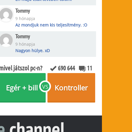
Tommy
9 hónapja
Az mondjuk nem kis teljesítmény. :O
Tommy
9 hónapja
Nagyon hülye. xD
mivel játszol pc-n?
690 644
11
Egér + bill
Kontroller
VS