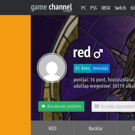
PC
PS5
XBSX
Switch
tö
red
45 éves
messiás
pontjai: 16 pont, hozzászólásai
adatlap megnézve: 36519 alk
Barátnak jelölöm
Írj neki üzenetet!
RED
Barátai
C