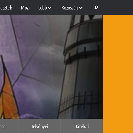
Tesztek
Mozi
több
Közösség
ncei
Jelvényei
Játékai