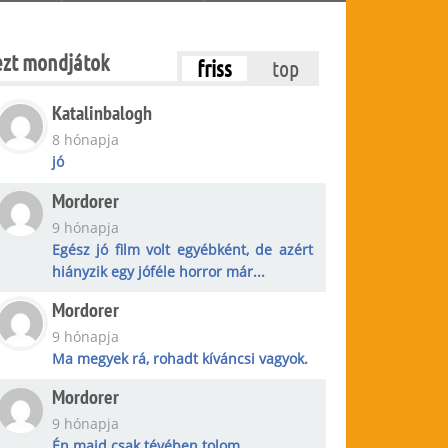
ezt mondjátok
friss
top
Katalinbalogh
8 hónapja
jó
Mordorer
9 hónapja
Egész jó film volt egyébként, de azért
hiányzik egy jóféle horror már...
Mordorer
9 hónapja
Ma megyek rá, rohadt kíváncsi vagyok.
Mordorer
9 hónapja
Én majd csak tévében tolom.